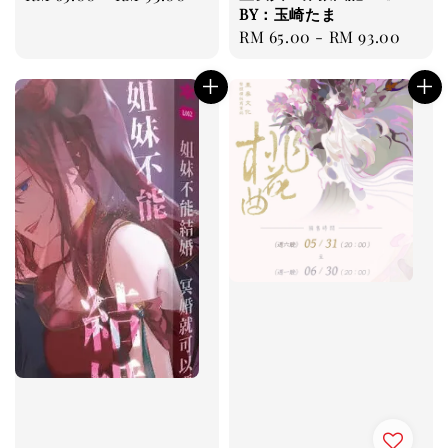
BY：玉崎たま
price
Regular
RM 65.00
-
RM 93.00
price