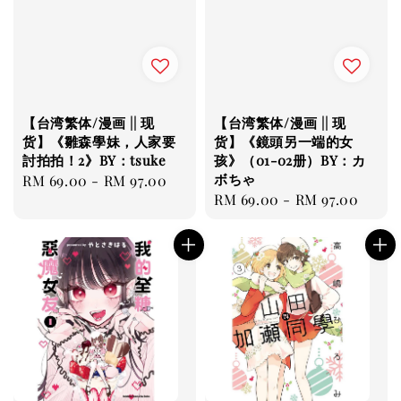
【台湾繁体/漫画 || 现
【台湾繁体/漫画 || 现
货】《雛森學妹，人家要
货】《鏡頭另一端的女
討拍拍！2》BY：tsuke
孩》（01-02册）BY：カ
ボちゃ
Regular
RM 69.00
-
RM 97.00
Regular
RM 69.00
-
RM 97.00
price
price