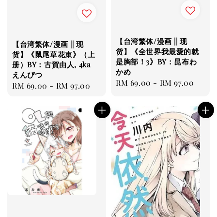
【台湾繁体/漫画 || 现
【台湾繁体/漫画 || 现
货】《全世界我最愛的就
货】《鼠尾草花束》（上
是胸部！3》BY：昆布わ
册）BY：古賀由人, 4ka
かめ
えんぴつ
Regular
RM 69.00
-
RM 97.00
Regular
RM 69.00
-
RM 97.00
price
price