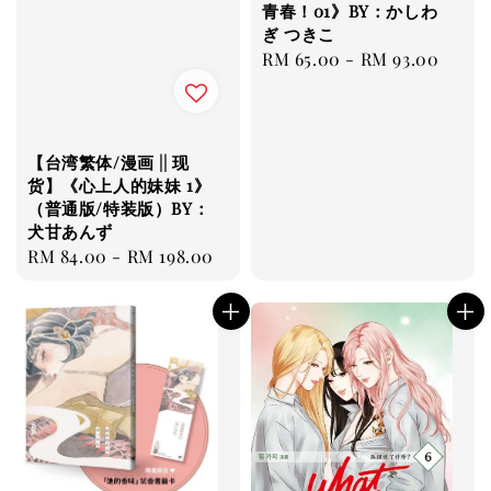
青春！01》BY：かしわ
ぎ つきこ
Regular
RM 65.00
-
RM 93.00
price
【台湾繁体/漫画 || 现
货】《心上人的妹妹 1》
（普通版/特装版）BY：
犬甘あんず
Regular
RM 84.00
-
RM 198.00
price