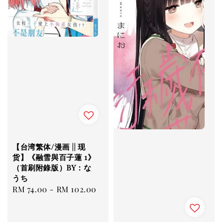
【台湾繁体/漫画 || 现
货】《融雪與百子蓮 1》
（首刷附錄版）BY：な
うち
Regular
RM 74.00
-
RM 102.00
price