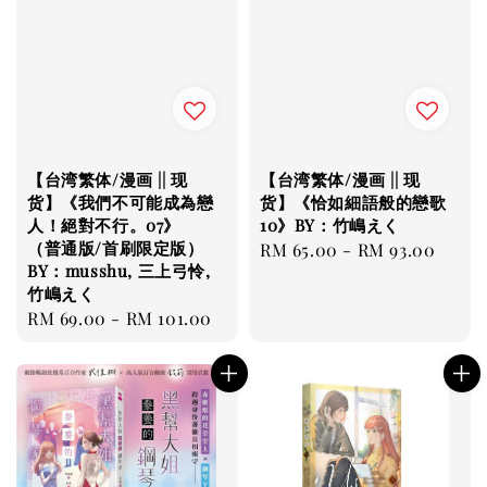
【台湾繁体/漫画 || 现
【台湾繁体/漫画 || 现
货】《我們不可能成為戀
货】《恰如細語般的戀歌
人！絕對不行。07》
10》BY：竹嶋えく
（普通版/首刷限定版）
Regular
RM 65.00
-
RM 93.00
BY：musshu, 三上弓怜,
price
竹嶋えく
Regular
RM 69.00
-
RM 101.00
price