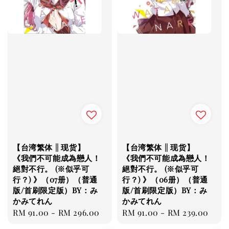
【台湾繁体 || 现货】
【台湾繁体 || 现货】
《我們不可能成為戀人！
《我們不可能成為戀人！
絕對不行。 (※似乎可
絕對不行。 (※似乎可
行？) 》（07册）（普通
行？) 》（06册）（普通
版/首刷限定版）BY：み
版/首刷限定版）BY：み
かみてれん
かみてれん
Regular
RM 91.00
-
RM 296.00
Regular
RM 91.00
-
RM 239.00
price
price