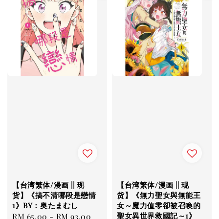
【台湾繁体/漫画 || 现
【台湾繁体/漫画 || 现
货】《搞不清哪段是戀情
货】《無力聖女與無能王
1》BY：奥たまむし
女～魔力值零卻被召喚的
聖女異世界救國記～1》
Regular
RM 65.00
-
RM 93.00