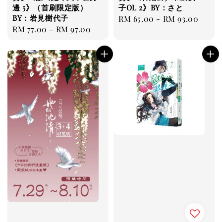
邊 5》（首刷限定版）
子OL 2》BY：さと
BY：岩見樹代子
Regular
RM 65.00
-
RM 93.00
Regular
RM 77.00
-
RM 97.00
price
price