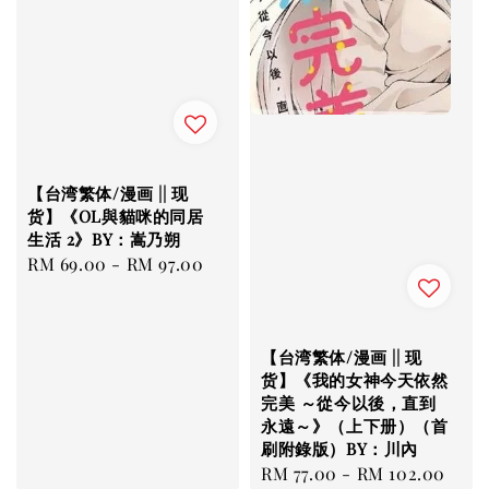
【台湾繁体/漫画 || 现
货】《OL與貓咪的同居
生活 2》BY：嵩乃朔
Regular
RM 69.00
-
RM 97.00
price
【台湾繁体/漫画 || 现
货】《我的女神今天依然
完美 ～從今以後，直到
永遠～》（上下册）（首
刷附錄版）BY：川內
Regular
RM 77.00
-
RM 102.00