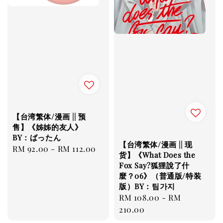
【台湾繁体/漫画 || 预
售】《姊姊的友人》
BY：ばったん
【台湾繁体/漫画 || 现
Regular
RM 92.00
-
RM 112.00
货】《What Does the
price
Fox Say?狐狸說了什
麼？06》（普通版/特装
版）BY：팀가지
Regular
RM 108.00
-
RM
price
210.00