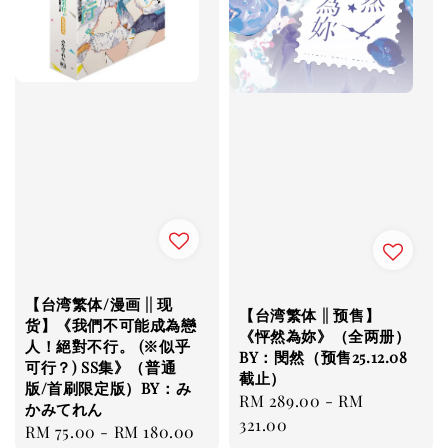
【台湾繁体/漫画 || 现
【台湾繁体 || 预售】
货】《我們不可能成為戀
《怦然為妳》（全两册）
人！絕對不行。 (※似乎
BY：閔然（预售25.12.08
可行？) SS集》（普通
截止）
版/首刷限定版）BY：み
Regular
RM 289.00
-
RM
かみてれん
price
321.00
Regular
RM 75.00
-
RM 180.00