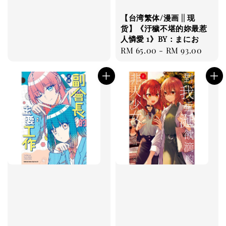
【台湾繁体/漫画 || 现
货】《汙穢不堪的妳最惹
人憐愛 1》BY：まにお
Regular
RM 65.00
-
RM 93.00
price