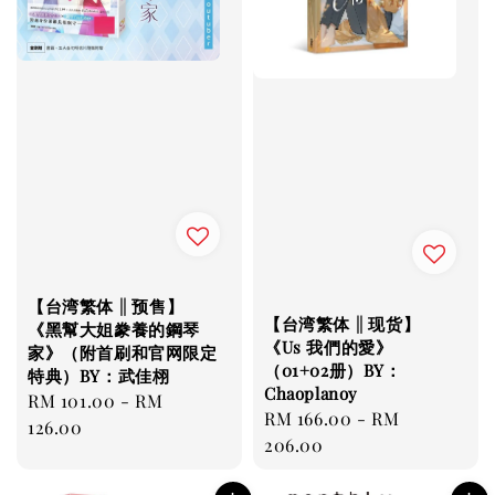
【台湾繁体 || 预售】
【台湾繁体 || 现货】
《黑幫大姐豢養的鋼琴
《Us 我們的愛》
家》（附首刷和官网限定
（01+02册）BY：
特典）BY：武佳栩
Chaoplanoy
Regular
RM 101.00
-
RM
Regular
RM 166.00
-
RM
price
126.00
price
206.00