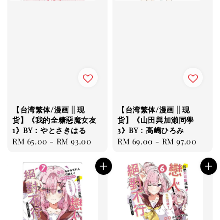
【台湾繁体/漫画 || 现
【台湾繁体/漫画 || 现
货】《我的全糖惡魔女友
货】《山田與加瀨同學
1》BY：やとさきはる
3》BY：高嶋ひろみ
Regular
RM 65.00
-
RM 93.00
Regular
RM 69.00
-
RM 97.00
price
price