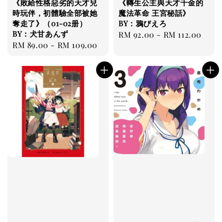
《敗給性格惡劣的天才兒
《轉生公主與天才千金的
時玩伴，初體驗全部被她
魔法革命 王宮秘話》
奪走了》（01-02册）
BY：鴉ぴえろ
BY：犬甘あんず
Regular
RM 92.00
-
RM 112.00
Regular
RM 89.00
-
RM 109.00
price
price