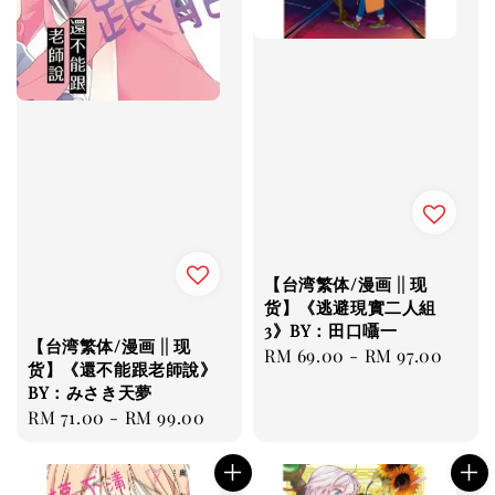
【台湾繁体/漫画 || 现
货】《逃避現實二人組
3》BY：田口囁一
【台湾繁体/漫画 || 现
Regular
RM 69.00
-
RM 97.00
货】《還不能跟老師說》
price
BY：みさき天夢
Regular
RM 71.00
-
RM 99.00
price