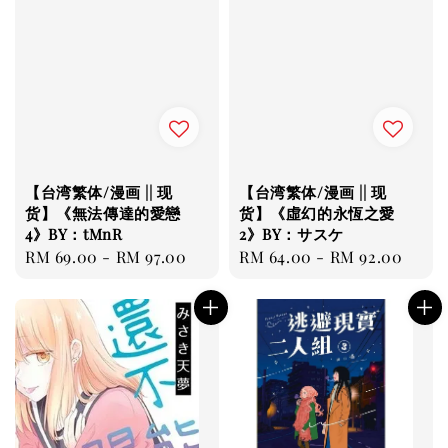
【台湾繁体/漫画 || 现
【台湾繁体/漫画 || 现
货】《無法傳達的愛戀
货】《虛幻的永恆之愛
4》BY：tMnR
2》BY：サスケ
Regular
RM 69.00
-
RM 97.00
Regular
RM 64.00
-
RM 92.00
price
price