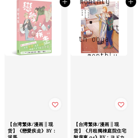
【台湾繁体/漫画 || 现
【台湾繁体/漫画 || 现
货】《戀愛疾走》BY：
货】《月租獨棟庭院住宅
泥馬
附房東 04》BY：ヨドカ