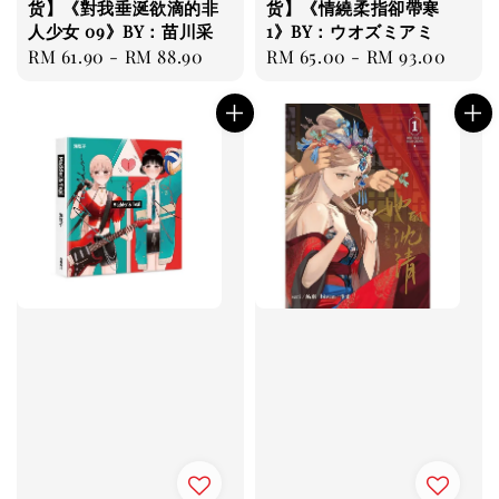
货】《對我垂涎欲滴的非
货】《情繞柔指卻帶寒
人少女 09》BY：苗川采
1》BY：ウオズミアミ
Regular
RM 61.90
-
RM 88.90
Regular
RM 65.00
-
RM 93.00
price
price