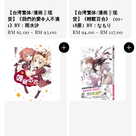
【台湾繁体/漫画 || 现
【台湾繁体/漫画 || 现
货】《我們的愛令人不適
货】《輕鬆百合》（01-
1》BY：雨水汐
18册）BY：なもり
Regular
RM 65.00
-
RM 93.00
Regular
RM 94.00
-
RM 117.00
price
price