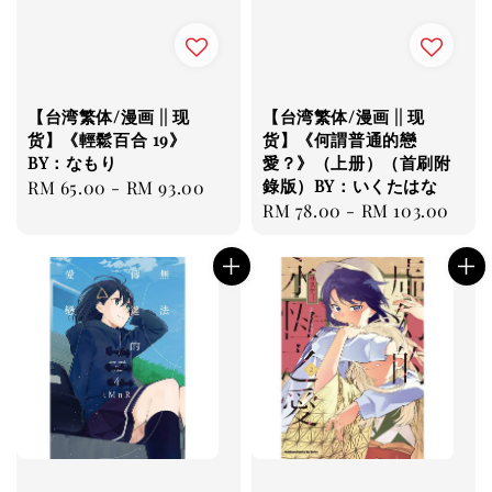
【台湾繁体/漫画 || 现
【台湾繁体/漫画 || 现
货】《輕鬆百合 19》
货】《何謂普通的戀
BY：なもり
愛？》（上册）（首刷附
錄版）BY：いくたはな
Regular
RM 65.00
-
RM 93.00
Regular
RM 78.00
-
RM 103.00
price
price