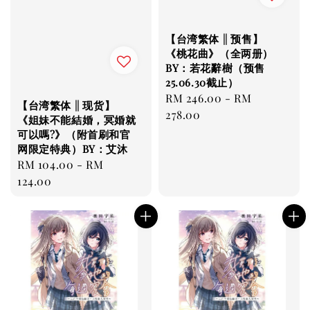
【台湾繁体 || 预售】
《桃花曲》（全两册）
BY：若花辭樹（预售
25.06.30截止）
Regular
RM 246.00
-
RM
【台湾繁体 || 现货】
price
278.00
《姐妹不能結婚，冥婚就
可以嗎?》（附首刷和官
网限定特典）BY：艾沐
Regular
RM 104.00
-
RM
price
124.00