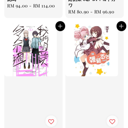
ワ
Regular
RM 94.00
-
RM 114.00
Regular
RM 80.90
-
RM 96.90
price
price