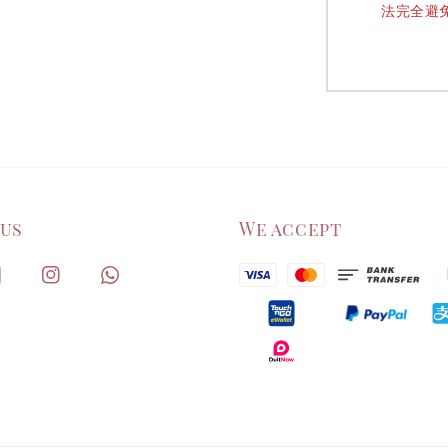
法完全避
 us
We accept