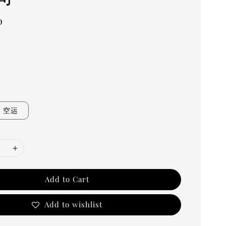
0
》
空运
Add to Cart
Add to wishlist