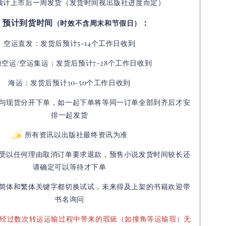
预计上市后一周发货（发货时间视出版社进度而定
）
预计到货时间
：
（时效不含周末和节假日）
空运直发：
发货后
预计5-14个工作日收到
通空运/空运集运：
发货后
预计7-28个工作日收到
海运：发货后预计30-50个工作日收到
与现货分开下单，如一起下单将等同一订单全部到齐后才安
排一起发货
所有资讯以出版社最终资讯为准
受以任何理由取消订单要求退款，预售小说发货时间较长还
请确定可以等待才下单
简体和繁体关键字都切换试试，未来得及上架的书籍欢迎带
书名询问
要经过数次转运运输过程中带来的瑕疵（如撞角等运输瑕）无