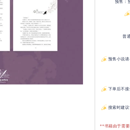
预售：
普
预售小说请
下单后不接
搜索时建议
**书籍由于需