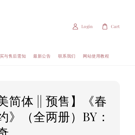
Login
Cart
买与售后需知
最新公告
联系我们
网站使用教程
美简体 || 预售】《春
约》（全两册）BY：
奇