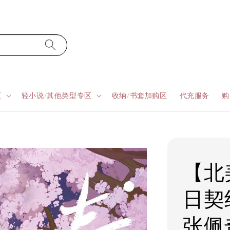
区
轻小说/其他类型专区
收纳/书套加购区
代充服务
购
【北
日契
张佩