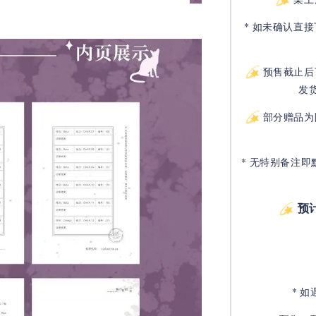
* 如未确认直
预售截止后
发
部分赠品为
* 无特别备注即
预
* 