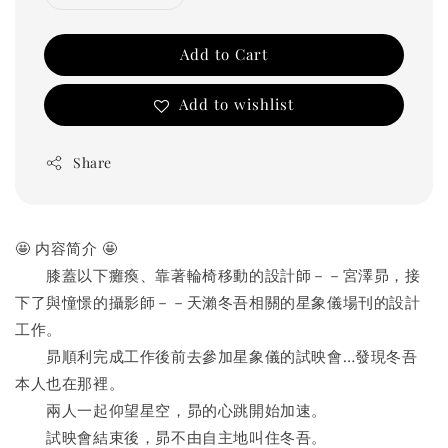
Add to Cart
Add to wishlist
Share
🤩 内容简介 🤩
　　膝蓋以下癱瘓、靠著輪椅移動的設計師－－宮澤昴，接
下了與憧憬的攝影師－－天瀨冬吾相關的星象儀場刊的設計
工作。
　　昴順利完成工作後前去參加星象儀的試映會…發現冬吾
本人也在那裡。
　　兩人一起仰望星空，昴的心跳開始加速。
　　試映會結束後，昴不由自主地叫住冬吾。