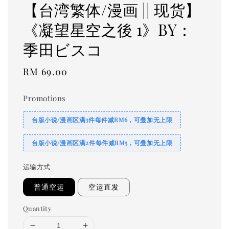
【台湾繁体/漫画 || 现货】
《凝望星空之後 1》BY：
季田ビスコ
Regular
RM 69.00
price
Promotions
台版小说/漫画区满3件每件减RM6，可叠加无上限
台版小说/漫画区满2件每件减RM5，可叠加无上限
运输方式
普通空运
空运直发
Quantity