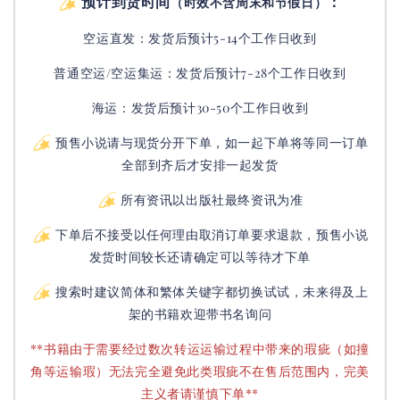
预计到货时间
：
（时效不含周末和节假日）
空运直发：
发货后
预计5-14个工作日收到
普通空运/空运集运：
发货后
预计7-28个工作日收到
海运：发货后预计30-50个工作日收到
预售小说请与现货分开下单，如一起下单将等同一订单
全部到齐后才安排一起发货
所有资讯以出版社最终资讯为准
下单后不接受以任何理由取消订单要求退款，预售小说
发货时间较长还请确定可以等待才下单
搜索时建议简体和繁体关键字都切换试试，未来得及上
架的书籍欢迎带书名询问
**书籍由于需要经过数次转运运输过程中带来的瑕疵（如撞
角等运输瑕）无法完全避免此类瑕疵不在售后范围内，完美
主义者请谨慎下单**