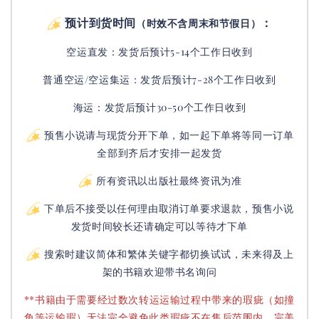
预计到货时间
：
（时效不含周末和节假日）
空运直发：
发货后
预计5-14个工作日收到
普通空运/空运集运：
发货后
预计7-28个工作日收到
海运：发货后预计30-50个工作日收到
预售小说请与现货分开下单，如一起下单将等同一订单
全部到齐后才安排一起发货
所有资讯以出版社最终资讯为准
下单后不接受以任何理由取消订单要求退款，预售小说
发货时间较长还请确定可以等待才下单
搜索时建议简体和繁体关键字都切换试试，未来得及上
架的书籍欢迎带书名询问
**书籍由于需要经过数次转运运输过程中带来的瑕疵（如撞
角等运输瑕）无法完全避免此类瑕疵不在售后范围内，完美