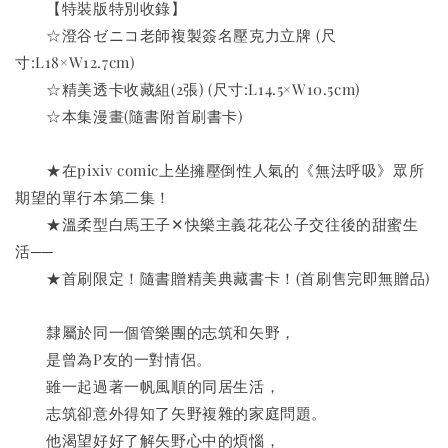
　　【特裝版特別收錄】
　　☆澄谷ゼニコ老師複製簽名壓克力立牌 (尺
寸:L18×W12.7cm)
　　☆精美透卡收藏組(2張) (尺寸:L14.5×W10.5cm)
　　☆本集漫畫(隨書附首刷書卡)
　　★在pixiv comic上坐擁壓倒性人氣的《無法呼吸》眾所
期望的單行本第二集！
　　★溫柔型白馬王子✕快樂主義花花公子交往後的甜蜜生
活──
　　★首刷限定！隨書贈精美典藏書卡！(首刷售完即無贈品)
　　隸屬於同一個管樂團的志筑和矢野，
　　是曾為P友的一對情侶。
　　雖一起過著一帆風順的同居生活，
　　志筑卻意外得知了矢野複雜的家庭問題。
　　他渴望好好了解矢野心中的煩惱，