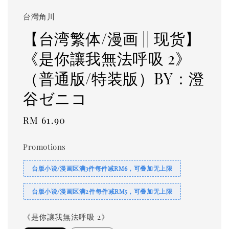
台灣角川
【台湾繁体/漫画 || 现货】
《是你讓我無法呼吸 2》
（普通版/特装版）BY：澄
谷ゼニコ
Regular
RM 61.90
price
Promotions
台版小说/漫画区满3件每件减RM6，可叠加无上限
台版小说/漫画区满2件每件减RM5，可叠加无上限
《是你讓我無法呼吸 2》