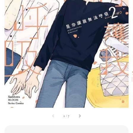
1
/
7