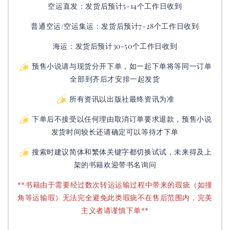
空运直发：
发货后
预计5-14个工作日收到
普通空运/空运集运：
发货后
预计7-28个工作日收到
海运：发货后预计30-50个工作日收到
预售小说请与现货分开下单，如一起下单将等同一订单
全部到齐后才安排一起发货
所有资讯以出版社最终资讯为准
下单后不接受以任何理由取消订单要求退款，预售小说
发货时间较长还请确定可以等待才下单
搜索时建议简体和繁体关键字都切换试试，未来得及上
架的书籍欢迎带书名询问
**书籍由于需要经过数次转运运输过程中带来的瑕疵（如撞
角等运输瑕）无法完全避免此类瑕疵不在售后范围内，完美
主义者请谨慎下单**