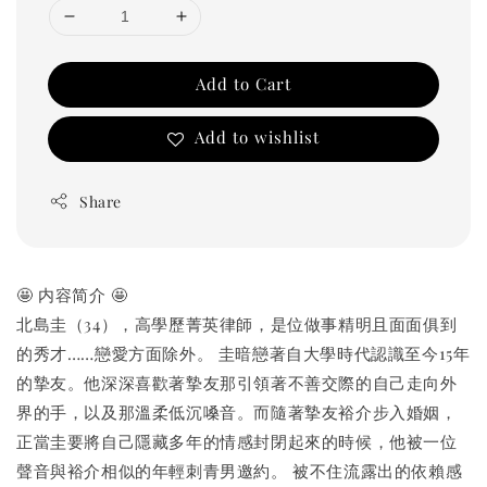
Add to Cart
Add to wishlist
Share
🤩 内容简介 🤩
北島圭（34），高學歷菁英律師，是位做事精明且面面俱到
的秀才……戀愛方面除外。 圭暗戀著自大學時代認識至今15年
的摯友。他深深喜歡著摯友那引領著不善交際的自己走向外
界的手，以及那溫柔低沉嗓音。而隨著摯友裕介步入婚姻，
正當圭要將自己隱藏多年的情感封閉起來的時候，他被一位
聲音與裕介相似的年輕刺青男邀約。 被不住流露出的依賴感