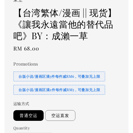
【台湾繁体/漫画 || 现货】
《讓我永遠當他的替代品
吧》BY：成瀨一草
Regular
RM 68.00
price
Promotions
台版小说/漫画区满3件每件减RM6，可叠加无上限
台版小说/漫画区满2件每件减RM5，可叠加无上限
运输方式
普通空运
空运直发
Quantity