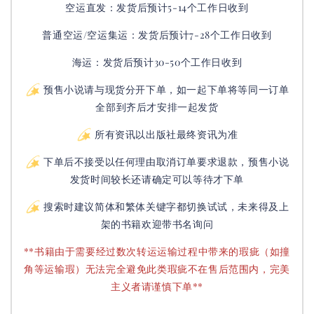
空运直发：
发货后
预计5-14个工作日收到
普通空运/空运集运：
发货后
预计7-28个工作日收到
海运：发货后预计30-50个工作日收到
预售小说请与现货分开下单，如一起下单将等同一订单
全部到齐后才安排一起发货
所有资讯以出版社最终资讯为准
下单后不接受以任何理由取消订单要求退款，预售小说
发货时间较长还请确定可以等待才下单
搜索时建议简体和繁体关键字都切换试试，未来得及上
架的书籍欢迎带书名询问
**书籍由于需要经过数次转运运输过程中带来的瑕疵（如撞
角等运输瑕）无法完全避免此类瑕疵不在售后范围内，完美
主义者请谨慎下单**