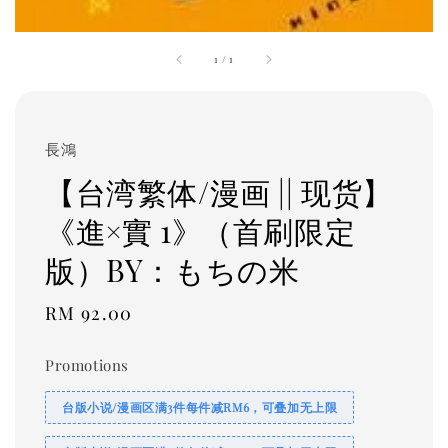
1
/
1
長鴻
【台湾繁体/漫画 || 现货】
《進×實 1》（首刷限定
版）BY：もちの米
Regular
RM 92.00
price
Promotions
台版小说/漫画区满3件每件减RM6，可叠加无上限