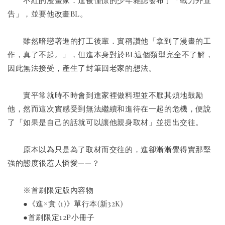
　　不紅的漫畫家．進被憧憬的少年雜誌發布了「戰力外宣
告」，並要他改畫BL。
　　雖然暗戀著進的打工後輩．實稱讚他「拿到了漫畫的工
作，真了不起。」，但進本身對於BL這個類型完全不了解，
因此無法接受，產生了封筆回老家的想法。
　　實平常就時不時會到進家裡做料理並不厭其煩地鼓勵
他，然而這次實感受到無法繼續和進待在一起的危機，便說
了「如果是自己的話就可以讓他親身取材」並提出交往。
　　原本以為只是為了取材而交往的，進卻漸漸覺得實那堅
強的態度很惹人憐愛——？
　　※首刷限定版內容物
　　●《進×實 (1)》單行本(新32K)
　　●首刷限定12P小冊子