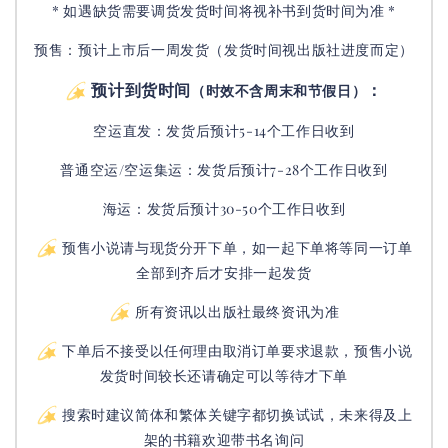
* 如遇缺货需要调货发货时间将视补书到货时间为准 *
预售：预计上市后一周发货（发货时间视出版社进度而定
）
预计到货时间
：
（时效不含周末和节假日）
空运直发：
发货后
预计5-14个工作日收到
普通空运/空运集运：
发货后
预计7-28个工作日收到
海运：发货后预计30-50个工作日收到
预售小说请与现货分开下单，如一起下单将等同一订单
全部到齐后才安排一起发货
所有资讯以出版社最终资讯为准
下单后不接受以任何理由取消订单要求退款，预售小说
发货时间较长还请确定可以等待才下单
搜索时建议简体和繁体关键字都切换试试，未来得及上
架的书籍欢迎带书名询问