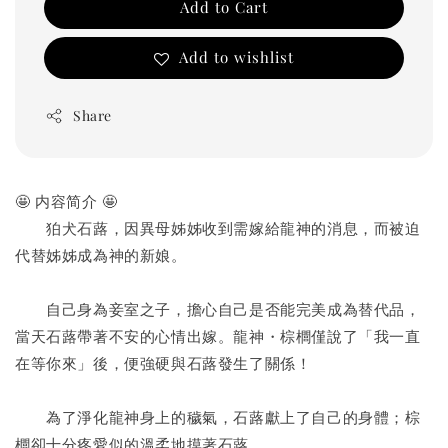
Add to Cart
Add to wishlist
Share
🤩 内容简介 🤩
　　狛犬石蕗，因異母姊姊收到需嫁給龍神的消息，而被迫
代替姊姊成為神的新娘。
　　自己身為妾室之子，擔心自己是否能完美成為替代品，
當天石蕗帶著不安的心情出嫁。龍神・棕櫚僅說了「我一直
在等你來」後，便強硬與石蕗發生了關係！
　　為了淨化龍神身上的穢氣，石蕗獻上了自己的身體；棕
櫚卻十分疼愛似的溫柔地摸著石蕗。