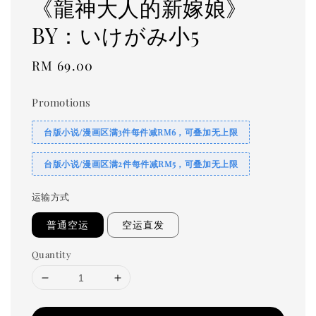
《龍神大人的新嫁娘》
BY：いけがみ小5
Regular
RM 69.00
price
Promotions
台版小说/漫画区满3件每件减RM6，可叠加无上限
台版小说/漫画区满2件每件减RM5，可叠加无上限
运输方式
普通空运
空运直发
Quantity