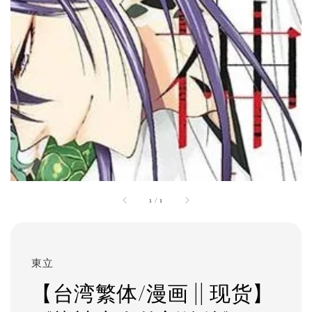
1
/
1
東立
【台湾繁体/漫画 || 现货】