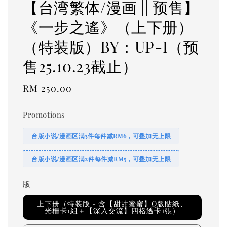
【台湾繁体/漫画 || 预售】
《一步之遙》（上下册）
（特装版）BY：UP-I（预
售25.10.23截止）
Regular
RM 250.00
price
Promotions
台版小说/漫画区满3件每件减RM6，可叠加无上限
台版小说/漫画区满2件每件减RM5，可叠加无上限
版
上下册（特装版 - 含【甜甜蜜蜜】Q版貼紙、
光柵卡1組＋【深入交流】四格透卡1張）