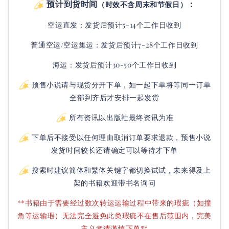
预计到货时间
：
（时效不含周末和节假日）
空运直发：
发货后
预计5-14个工作日收到
普通空运/空运集运：
发货后
预计7-28个工作日收到
海运：发货后预计30-50个工作日收到
预售小说请与现货分开下单，如一起下单将等同一订单
全部到齐后才安排一起发货
所有资讯以出版社最终资讯为准
下单后不接受以任何理由取消订单要求退款，预售小说
发货时间较长还请确定可以等待才下单
搜索时建议简体和繁体关键字都切换试试，未来得及上
架的书籍欢迎带书名询问
**书籍由于需要经过数次转运运输过程中带来的瑕疵（如撞
角等运输瑕）无法完全避免此类瑕疵不在售后范围内，完美
主义者请谨慎下单**