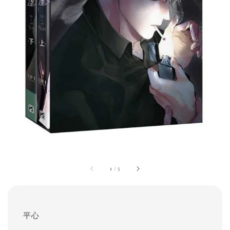
1
/
5
平心