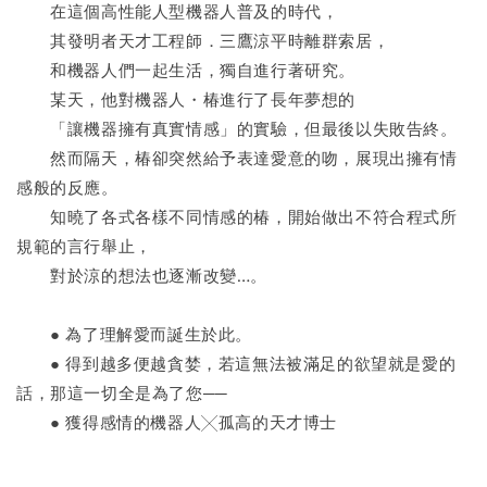
　　在這個高性能人型機器人普及的時代，
　　其發明者天才工程師．三鷹涼平時離群索居，
　　和機器人們一起生活，獨自進行著研究。
　　某天，他對機器人・椿進行了長年夢想的
　　「讓機器擁有真實情感」的實驗，但最後以失敗告終。
　　然而隔天，椿卻突然給予表達愛意的吻，展現出擁有情
感般的反應。
　　知曉了各式各樣不同情感的椿，開始做出不符合程式所
規範的言行舉止，
　　對於涼的想法也逐漸改變…。
　　● 為了理解愛而誕生於此。
　　● 得到越多便越貪婪，若這無法被滿足的欲望就是愛的
話，那這一切全是為了您──
　　● 獲得感情的機器人╳孤高的天才博士