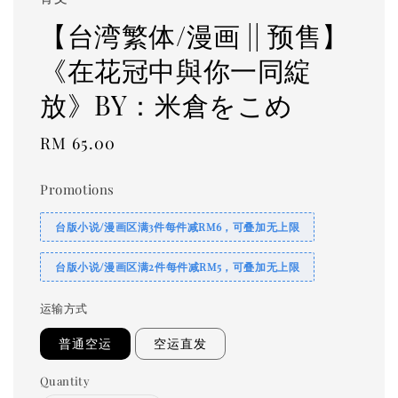
【台湾繁体/漫画 || 预售】
《在花冠中與你一同綻
放》BY：米倉をこめ
Regular
RM 65.00
price
Promotions
台版小说/漫画区满3件每件减RM6，可叠加无上限
台版小说/漫画区满2件每件减RM5，可叠加无上限
运输方式
普通空运
空运直发
Quantity