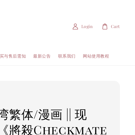
Login
Cart
买与售后需知
最新公告
联系我们
网站使用教程
繁体/漫画 || 现
《將殺Checkmate