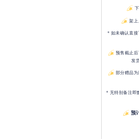
架上
* 如未确认直
预售截止后
发
部分赠品为
* 无特别备注即
预