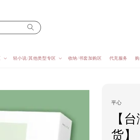
区
轻小说/其他类型专区
收纳/书套加购区
代充服务
购
平心
【台湾
货】