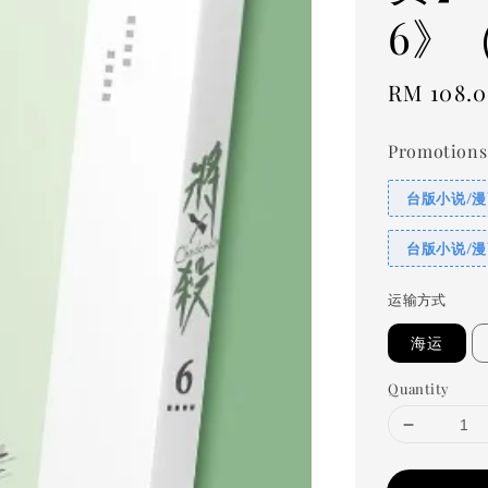
6》
Regular
RM 108.
price
Promotions
台版小说/漫
台版小说/漫
运输方式
海运
Quantity