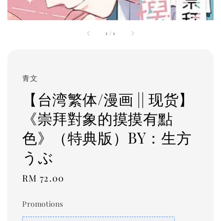
1
/
1
青文
【台湾繁体/漫画 || 现货】
《崇拜對象的摸摸有點
色》（特典版）BY：生方
うぶ
Regular
RM 72.00
price
Promotions