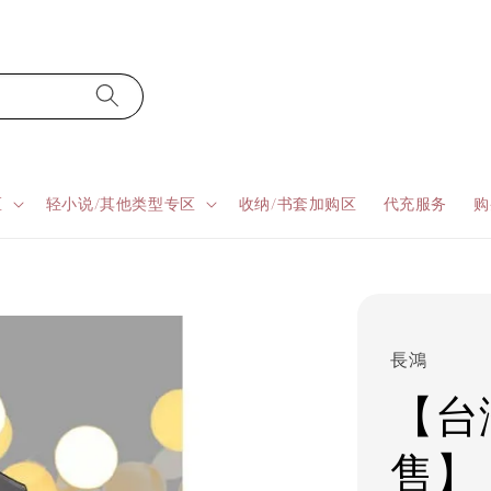
区
轻小说/其他类型专区
收纳/书套加购区
代充服务
购
長鴻
【台湾
售】