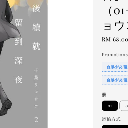
（0
ョウ
Regular
RM 68.0
price
Promotions
台版小说/漫
台版小说/漫
册
01
0
运输方式