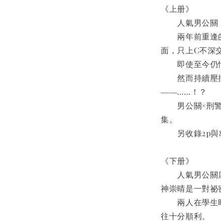
《上册》
　　人氣男公關
　　兩年前重逢
面，只上C不深
　　即使至今仍
　　然而持續壓
――……！？
　　男公關×刑
集。
　　另收錄2p與
《下册》
　　人氣男公關
神崇晴是一對祕
　　兩人在學生
往十分順利。