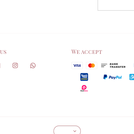
 us
We accept