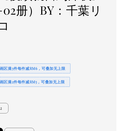
1-02册）BY：千葉リ
コ
0
画区满3件每件减RM6，可叠加无上限
画区满2件每件减RM5，可叠加无上限
2