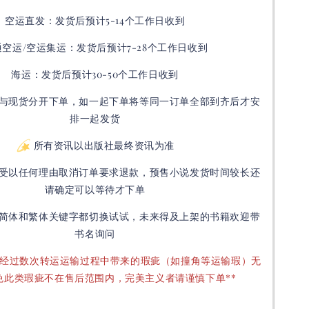
空运直发：
发货后
预计5-14个工作日收到
通空运/空运集运：
发货后
预计7-28个工作日收到
海运：发货后预计30-50个工作日收到
与现货分开下单，如一起下单将等同一订单全部到齐后才安
排一起发货
所有资讯以出版社最终资讯为准
受以任何理由取消订单要求退款，预售小说发货时间较长还
请确定可以等待才下单
简体和繁体关键字都切换试试，未来得及上架的书籍欢迎带
书名询问
要经过数次转运运输过程中带来的瑕疵（如撞角等运输瑕）无
免此类瑕疵不在售后范围内，完美主义者请谨慎下单**