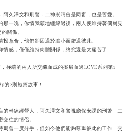
．阿久澤文和刑警．二神崇晴曾是同窗，也是舊愛。
的那一晚，你情我願地纏綿過後，兩人便維持著偶爾見
交的關係。
情投意合，他們卻因過於膽小而錯過彼此。
抑情感，僅僅維持肉體關係，終究還是太痛苦了
警，極端的兩人所交織而成的擦肩而過LOVE系列第1
8p的2則短篇故事！
店的幹練經營人．阿久澤文和警視廳保安課的刑警．二
密交往的情侶。
時期曾一度分手，但如今他們能夠尊重彼此的工作，交