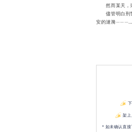
　　然而某天，
　　儘管明白刑
安的漣漪———
架上
* 如未确认直