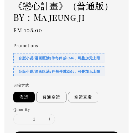
《戀心計畫》（普通版）
BY：Ma jeung ji
Regular
RM 108.00
price
Promotions
台版小说/漫画区满3件每件减RM6，可叠加无上限
台版小说/漫画区满2件每件减RM5，可叠加无上限
运输方式
海运
普通空运
空运直发
Quantity