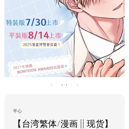
1
/
1
平心
【台湾繁体/漫画 || 现货】