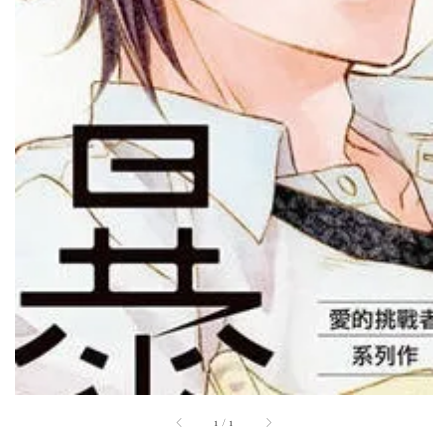
1
/
1