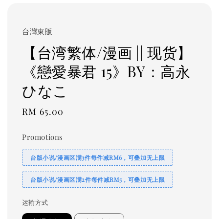
台灣東販
【台湾繁体/漫画 || 现货】
《戀愛暴君 15》BY：高永
ひなこ
Regular
RM 65.00
price
Promotions
台版小说/漫画区满3件每件减RM6，可叠加无上限
台版小说/漫画区满2件每件减RM5，可叠加无上限
运输方式