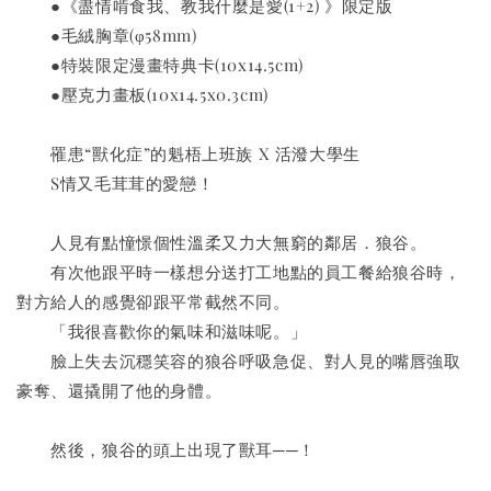
　　●《盡情啃食我、教我什麼是愛(1+2) 》限定版
　　●毛絨胸章(φ58mm)
　　●特裝限定漫畫特典卡(10x14.5cm)
　　●壓克力畫板(10x14.5x0.3cm)
　　罹患“獸化症”的魁梧上班族 X 活潑大學生
　　S情又毛茸茸的愛戀！
　　人見有點憧憬個性溫柔又力大無窮的鄰居．狼谷。
　　有次他跟平時一樣想分送打工地點的員工餐給狼谷時，
對方給人的感覺卻跟平常截然不同。
　　「我很喜歡你的氣味和滋味呢。」
　　臉上失去沉穩笑容的狼谷呼吸急促、對人見的嘴唇強取
豪奪、還撬開了他的身體。
　　然後，狼谷的頭上出現了獸耳──！