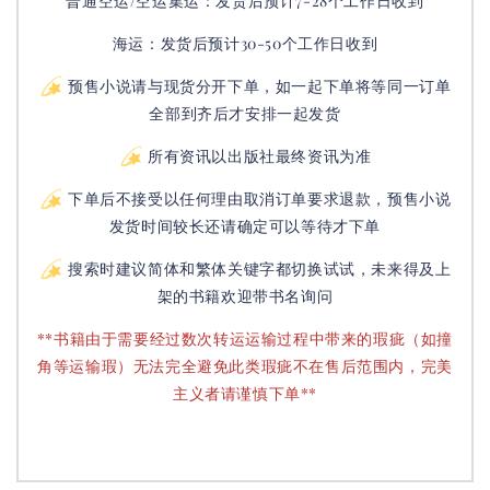
普通空运/空运集运：
发货后
预计7-28个工作日收到
海运：发货后预计30-50个工作日收到
预售小说请与现货分开下单，如一起下单将等同一订单
全部到齐后才安排一起发货
所有资讯以出版社最终资讯为准
下单后不接受以任何理由取消订单要求退款，预售小说
发货时间较长还请确定可以等待才下单
搜索时建议简体和繁体关键字都切换试试，未来得及上
架的书籍欢迎带书名询问
**书籍由于需要经过数次转运运输过程中带来的瑕疵（如撞
角等运输瑕）无法完全避免此类瑕疵不在售后范围内，完美
主义者请谨慎下单**