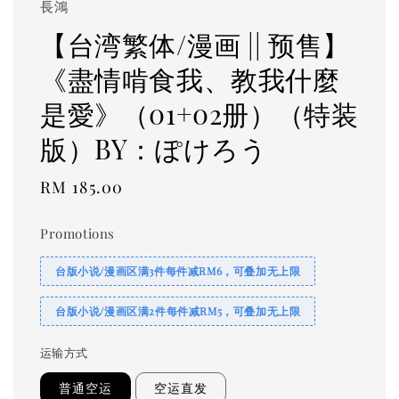
長鴻
【台湾繁体/漫画 || 预售】
《盡情啃食我、教我什麼
是愛》（01+02册）（特装
版）BY：ぽけろう
Regular
RM 185.00
price
Promotions
台版小说/漫画区满3件每件减RM6，可叠加无上限
台版小说/漫画区满2件每件减RM5，可叠加无上限
运输方式
普通空运
空运直发