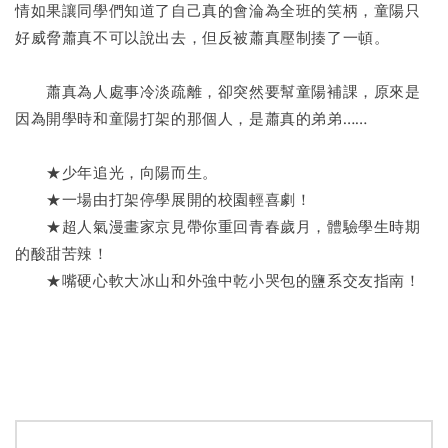
情如果讓同學們知道了自己真的會淪為全班的笑柄，童陽只
好威脅蕭真不可以說出去，但反被蕭真壓制揍了一頓。
　　蕭真為人處事冷淡疏離，卻突然要幫童陽補課，原來是
因為開學時和童陽打架的那個人，是蕭真的弟弟……
　　★少年追光，向陽而生。
　　★一場由打架停學展開的校園輕喜劇！
　　★超人氣漫畫家京見帶你重回青春歲月，體驗學生時期
的酸甜苦辣！
　　★嘴硬心軟大冰山和外強中乾小哭包的鹽系交友指南！