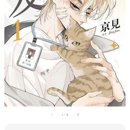
1
/
9