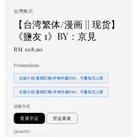
台灣角川
【台湾繁体/漫画 || 现货】
《鹽友 1》BY：京見
Regular
RM 108.90
price
Promotions
台版小说/漫画区满3件每件减RM6，可叠加无上限
台版小说/漫画区满2件每件减RM5，可叠加无上限
运输方式
普通空运
空运直发
Quantity