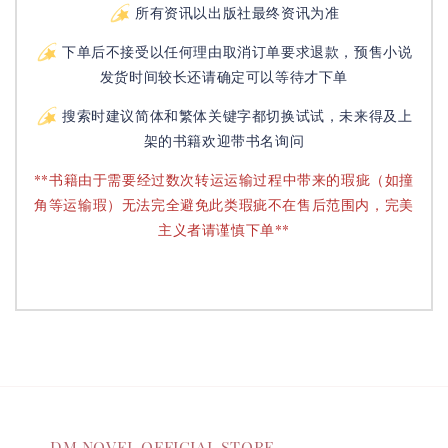
所有资讯以出版社最终资讯为准
下单后不接受以任何理由取消订单要求退款，预售小说
发货时间较长还请确定可以等待才下单
搜索时建议简体和繁体关键字都切换试试，未来得及上
架的书籍欢迎带书名询问
**书籍由于需要经过数次转运运输过程中带来的瑕疵（如撞
角等运输瑕）无法完全避免此类瑕疵不在售后范围内，完美
主义者请谨慎下单**
DM NOVEL OFFICIAL STORE