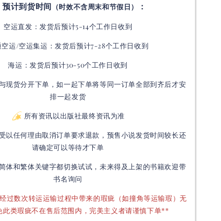
预计到货时间
：
（时效不含周末和节假日）
空运直发：
发货后
预计5-14个工作日收到
通空运/空运集运：
发货后
预计7-28个工作日收到
海运：发货后预计30-50个工作日收到
与现货分开下单，如一起下单将等同一订单全部到齐后才安
排一起发货
所有资讯以出版社最终资讯为准
受以任何理由取消订单要求退款，预售小说发货时间较长还
请确定可以等待才下单
简体和繁体关键字都切换试试，未来得及上架的书籍欢迎带
书名询问
要经过数次转运运输过程中带来的瑕疵（如撞角等运输瑕）无
免此类瑕疵不在售后范围内，完美主义者请谨慎下单**