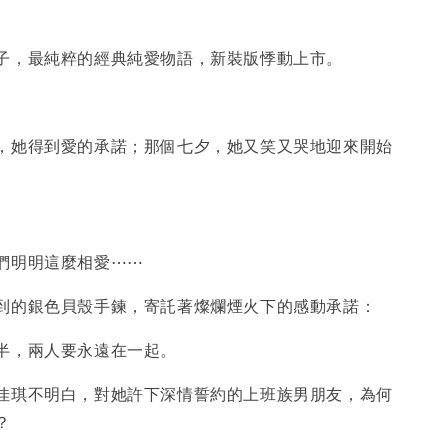
，最純粹的經典純愛物語，新裝版悸動上市。
她得到愛的承諾；那個七夕，她又笑又哭地迎來開始
明明這麼相愛⋯⋯
的銀色貝殼手鍊，寄託著燦爛煙火下的感動承諾：
，兩人要永遠在一起。
琪不明白，對她許下深情誓約的上班族男朋友，為何
？