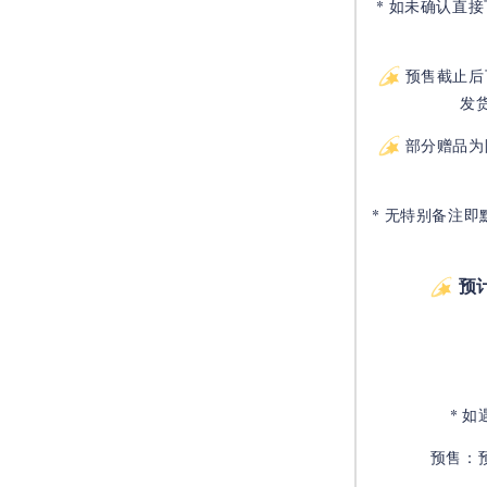
* 如未确认直
预售截止后
发
部分赠品为
* 无特别备注即
预
* 
预售：