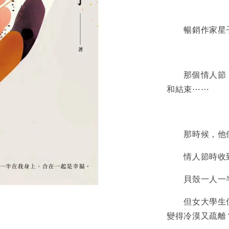
暢銷作家星子
那個情人節，
和結束⋯⋯
那時候，他們
情人節時收到
貝殼一人一半
但女大學生佳
變得冷漠又疏離