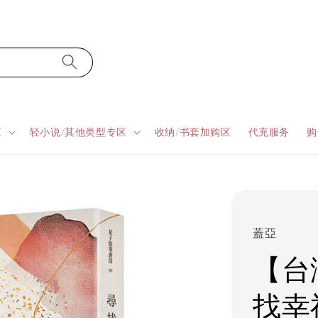
区
轻小说/其他类型专区
收纳/书套加购区
代充服务
购
蓋亞
【台
找幸