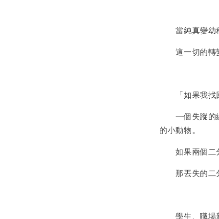
當純真變幼稚
這一切的轉變
「如果我找回
一個失蹤的綴
的小動物。
如果兩個二分
那丟失的二分
學生、職場新