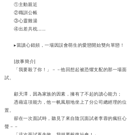
　　①主動親近
　　②職訓公帳
　　③心靈雞湯
　　④出差共枕......
　　▸當讀心錯頻，一場因誤會萌生的愛戀開始雙向單戀！
　　[故事簡介]
　　「我要殺了你！」－－他回想起被恐懼支配的那一場面
試。
　　顧天澤，因為家族的因素，擁有了不起的讀心能力；
　　憑藉這項能力，他一帆風順地坐上了分公司總經理的位
置。
　　卻在一次面試時，聽見了來自陰沉面試者李蓉的瘋狂心
聲－－
　　「這次面試再失敗，我就要報復社會！」