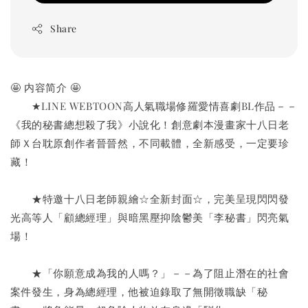
Share
🤩 内容简介 🤩
　　★LINE WEBTOON高人氣職場修羅愛情喜劇BL作品－－
《我的秘書總想殺了我》小說化！創意劇本漫畫家十八日老
師Ｘ台耽原創作者晉晉然，不同載體，全新感受，一定要珍
藏！
　　★特邀十八日老師親繪☆全新封面☆，完美呈現閃閃發
光高等人「顧總經理」與暗黑壓抑陰鬱美「李秘書」閃亮氣
場！
　　★「你願意成為我的人嗎？」－－為了阻止潛在的社會
案件發生，身為總經理，他被迫錄取了無開徵職缺「秘