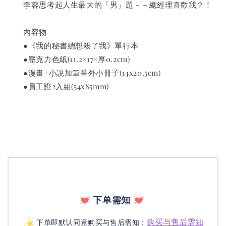
　　李蓉思考起人生最大的「男」題－－總經理喜歡我？！
　　內容物
　　●《我的秘書總想殺了我》單行本
　　●壓克力色紙(11.2×17×厚0.2cm)
　　●漫畫+小說加筆番外小冊子(14x20.5cm)
　　●員工證2入組(54x85mm)
下单需知
购买与售后需知
下单即默认同意购买与售后需知：