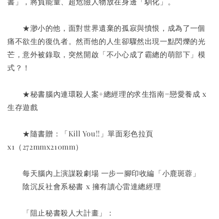
書」，將負能量、超危險人物放在身邊「馴化」。
　　★渺小的他，面對世界遺棄的孤寂與憤恨，成為了一個
痛不欲生的復仇者。然而他的人生卻驟然出現一點閃爍的光
芒，意外被錄取，突然開啟「不小心成了霸總的萌部下」模
式？！
　　★秘書腦內連環殺人案+總經理的求生指南=戀愛養成 x 
生存遊戲
　　★隨書贈：「Kill You!!」單面彩色拉頁
x1（272mmx210mm）
　　每天腦內上演謀殺劇場 一步一腳印收編「小鹿斑蓉」
　　陰沉反社會系秘書 x 擁有讀心雷達總經理
　　「阻止秘書殺人大計畫」：