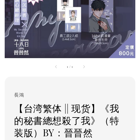
1
/
1
長鴻
【台湾繁体 || 现货】《我
的秘書總想殺了我》（特
装版）BY：晉晉然