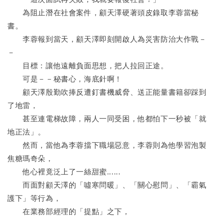
　　為阻止潛在社會案件，顧天澤硬著頭皮錄取李蓉當秘
書。
　　李蓉報到當天，顧天澤即刻開啟人為災害防治大作戰－
－
　　目標：讓他遠離負面思想，把人拉回正途。
　　可是－－秘書心，海底針啊！
　　顧天澤殷勤吹捧反遭釘書機威脅、送正能量書籍卻踩到
了地雷，
　　甚至連電梯故障，兩人一同受困，他都怕下一秒被「就
地正法」。
　　然而，當他為李蓉擋下職場惡意，李蓉則為他學習泡製
焦糖瑪奇朵，
　　他心裡竟泛上了一絲甜蜜......
　　而面對顧天澤的「噓寒問暖」、「關心慰問」、「霸氣
護下」等行為，
　　在業務部經理的「提點」之下，