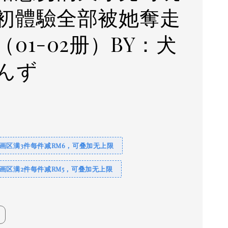
初體驗全部被她奪走
（01-02册）BY：犬
んず
0
画区满3件每件减RM6，可叠加无上限
画区满2件每件减RM5，可叠加无上限