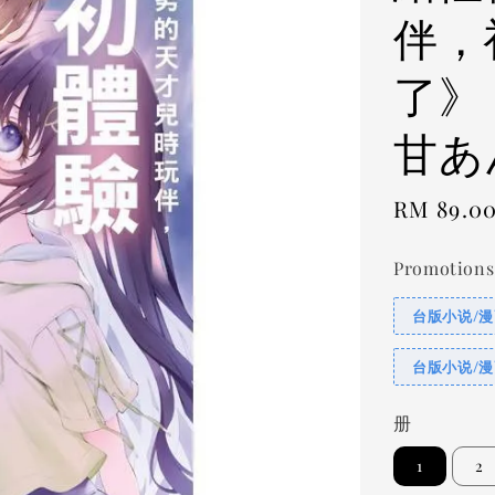
伴，
了》
甘あ
Regular
RM 89.0
price
Promotions
台版小说/漫
台版小说/漫
册
1
2