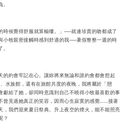
負。
候覺得舒服就算輸嘍。」──就連珍貴的吻都成了
與小牧親密接觸時感到舒適的我──暑假整整一週的時
了。
的約會牢記在心。讓妳將來無論和誰約會都會想起
池、水族館，還有在旅館共度的夜晚，我將屬於「戀
會獻給了她，卻同時意識到自己不曉得小牧最喜歡的事
不曾見過她真正的笑容，因而心生寂寞的感覺……接著
天，我們迎來夏日祭典。升上夜空的煙火，能不能照亮
呢？