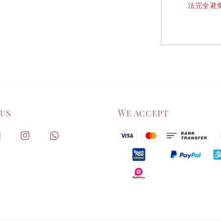
法完全避
 us
We accept