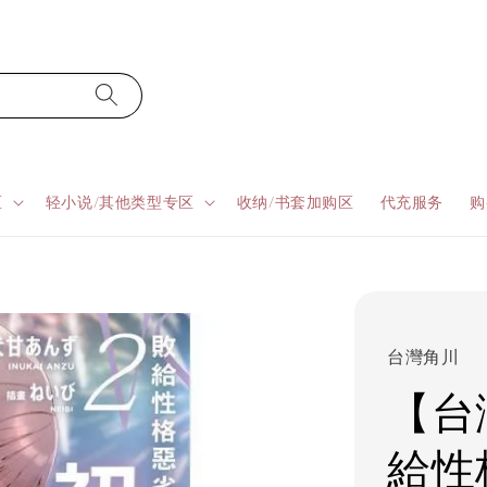
区
轻小说/其他类型专区
收纳/书套加购区
代充服务
购
台灣角川
【台
給性