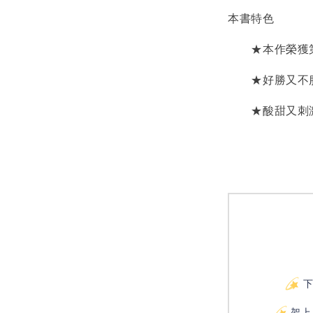
本書特色
★本作榮獲第28
★好勝又不服
★酸甜又刺激
架上