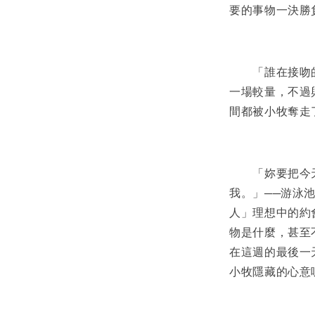
要的事物一決勝
「誰在接吻的時
一場較量，不過
間都被小牧奪走
「妳要把今天
我。」──游泳
人」理想中的約
物是什麼，甚至
在這週的最後一
小牧隱藏的心意