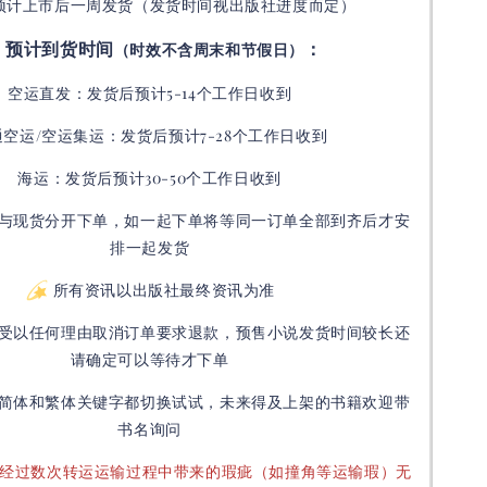
预计上市后一周发货（发货时间视出版社进度而定
）
预计到货时间
：
（时效不含周末和节假日）
空运直发：
发货后
预计5-14个工作日收到
通空运/空运集运：
发货后
预计7-28个工作日收到
海运：发货后预计30-50个工作日收到
与现货分开下单，如一起下单将等同一订单全部到齐后才安
排一起发货
所有资讯以出版社最终资讯为准
受以任何理由取消订单要求退款，预售小说发货时间较长还
请确定可以等待才下单
简体和繁体关键字都切换试试，未来得及上架的书籍欢迎带
书名询问
要经过数次转运运输过程中带来的瑕疵（如撞角等运输瑕）无