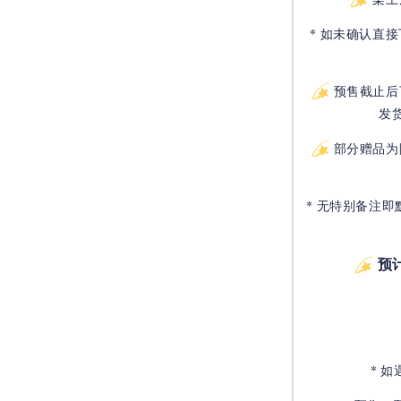
* 如未确认直
预售截止后
发
部分赠品为
* 无特别备注即
预
* 