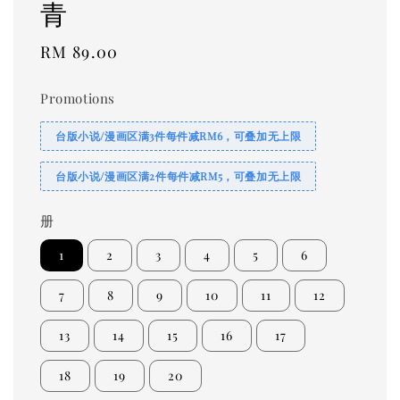
青
Regular
RM 89.00
price
Promotions
台版小说/漫画区满3件每件减RM6，可叠加无上限
台版小说/漫画区满2件每件减RM5，可叠加无上限
册
1
2
3
4
5
6
7
8
9
10
11
12
13
14
15
16
17
18
19
20