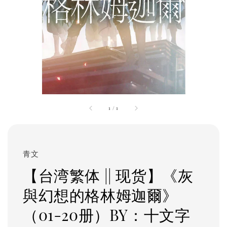
1
/
1
青文
【台湾繁体 || 现货】《灰
與幻想的格林姆迦爾》
（01-20册）BY：十文字