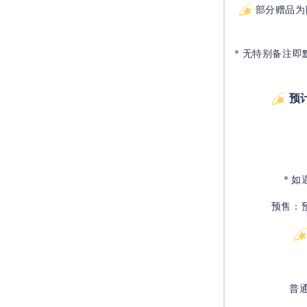
部分赠品为
* 无特别备注即
预
* 
预售：
普