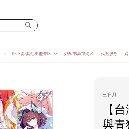
区
轻小说/其他类型专区
收纳/书套加购区
代充服务
购
三日月
【台
與青