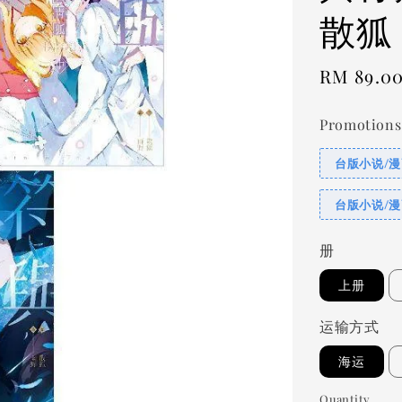
散狐
Regular
RM 89.0
price
Promotions
台版小说/漫
台版小说/漫
册
上册
运输方式
海运
Quantity