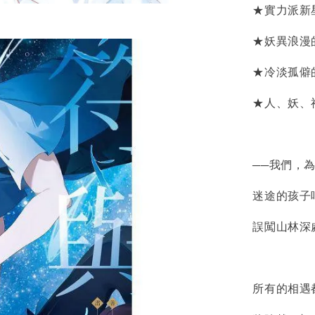
★實力派新星作
★妖異浪漫的
★冷淡孤僻的
★人、妖、神
──我們，為
迷途的孩子唱
誤闖山林深處
所有的相遇都