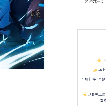
將跨越一切，
架上
* 如未确认直
预售截止后
发