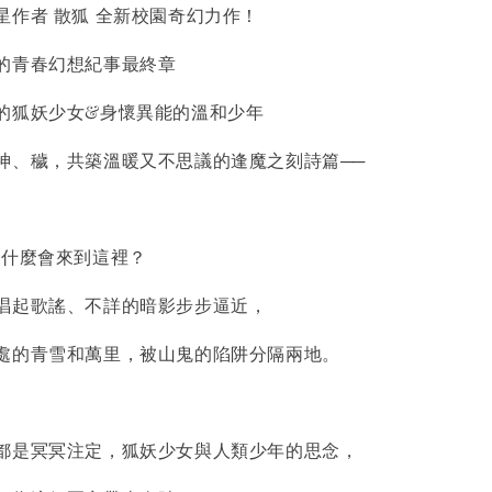
者 散狐 全新校園奇幻力作！
青春幻想紀事最終章
狐妖少女&身懷異能的溫和少年
、穢，共築溫暖又不思議的逢魔之刻詩篇──
什麼會來到這裡？
起歌謠、不詳的暗影步步逼近，
的青雪和萬里，被山鬼的陷阱分隔兩地。
是冥冥注定，狐妖少女與人類少年的思念，