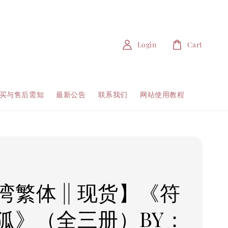
Login
Cart
买与售后需知
最新公告
联系我们
网站使用教程
湾繁体 || 现货】《符
狐》（全三册）BY：