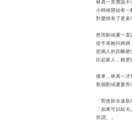
林真一其實說不
小時候開始有一
對愛情有了更多
然而劉傾夏一直
從不准她叫媽媽
把兩人的距離硬
比起家人，她更
後來，林真一才
那個劉傾夏愛而
「即使妳永遠取
「如果可以給夫
所謂。」