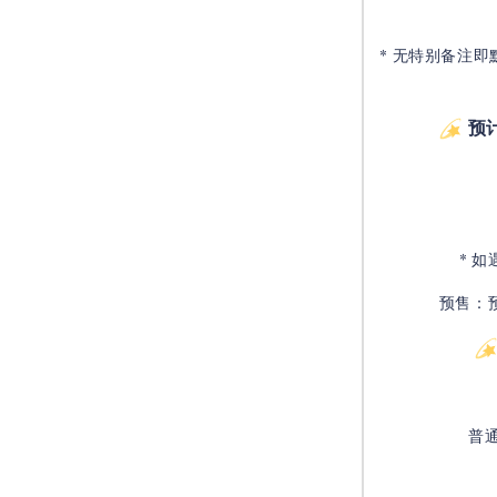
* 无特别备注即
预
* 
预售：
普