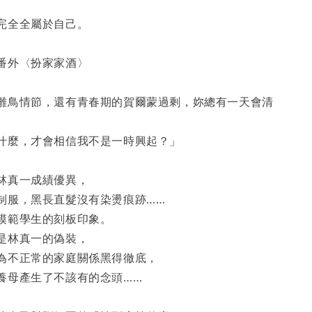
完全全屬於自己。
番外〈扮家家酒〉
雛鳥情節，還有青春期的賀爾蒙過剩，妳總有一天會清
什麼，才會相信我不是一時興起？」
林真一成績優異，
制服，黑長直髮沒有染燙痕跡……
模範學生的刻板印象。
是林真一的偽裝，
為不正常的家庭關係黑得徹底，
養母產生了不該有的念頭……