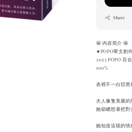
Share
🤩 内容简介 🤩
★POPO華文創作
2023 POP
100%
表裡不一白切黑養
夫人像隻美麗的
她卻總想著把對
她知道這樣的情