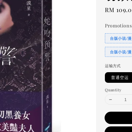
Regular
RM 109.
price
Promotions
台版小说/漫
台版小说/漫
运输方式
普通空运
Quantity