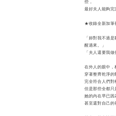
些，
最好夫人能夠完
★收錄全新加筆
「妳對我不過是
醒過來。」
「夫人還要我做
在外人的眼中，
穿著整齊乾淨的
完全符合人們對
但是那些全都只
她的內在早已因
甚至還對自己的