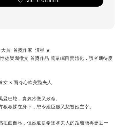
Add to wishlist
大賞  首獎作家  漠星 ★
O 百合悖德樂園徵文 首獎作品 萬眾矚目實體化，讀者期待度
女 X 面冷心軟美豔夫人
黑曼巴蛇，貴氣冷傲又致命。
方狠狠揉在身下，想令她臣服又想被她主宰。
感扭曲自私，但她還是希望和夫人的距離能再更近一