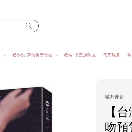
区
轻小说/其他类型专区
收纳/书套加购区
代充服务
购
城邦原創
【台
吻預