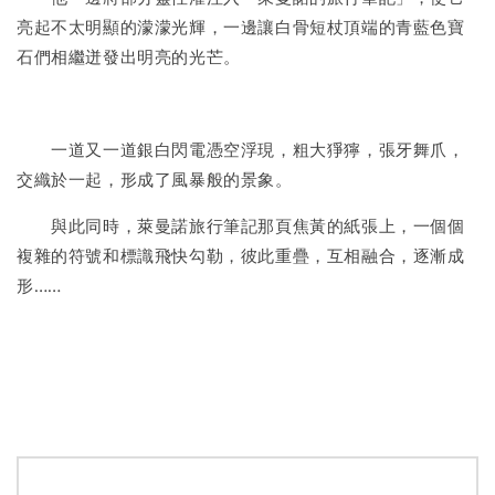
亮起不太明顯的濛濛光輝，一邊讓白骨短杖頂端的青藍色寶
石們相繼迸發出明亮的光芒。
一道又一道銀白閃電憑空浮現，粗大猙獰，張牙舞爪，
交織於一起，形成了風暴般的景象。
與此同時，萊曼諾旅行筆記那頁焦黃的紙張上，一個個
複雜的符號和標識飛快勾勒，彼此重疊，互相融合，逐漸成
形……