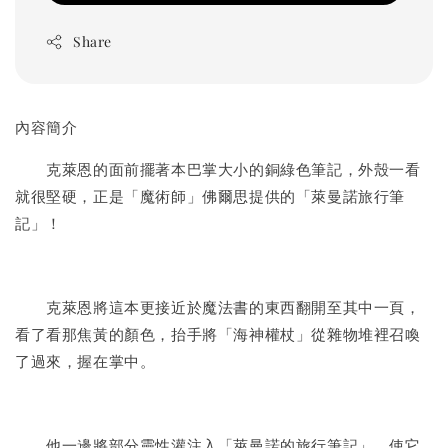
Share
內容簡介
克萊恩的面前擺著本巴掌大小的銅綠色筆記，外殼一看
就很堅硬，正是「魔術師」佛爾思提供的「萊曼諾旅行筆
記」！
克萊恩將這本更接近於魔法書的東西翻開至其中一頁，
看了看那焦黃的顏色，抬手將「海神權杖」從雜物堆裡召喚
了過來，握在掌中。
他一邊將部分靈性灌注入「萊曼諾的旅行筆記」，使它