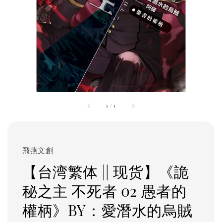
1
/
1
飛燕文創
【台湾繁体 || 现货】《詭
秘之主 不死者 02 愚者的
權柄》BY：愛潛水的烏賊