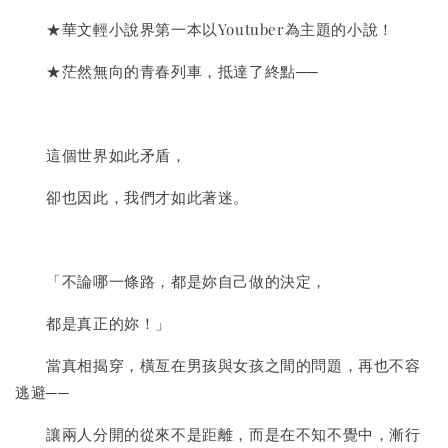
★華文輕小說界第一本以Youtuber為主題的小說！
★茫然無向的青春列車，抵達了終點──
這個世界如此矛盾，
卻也因此，我們才如此著迷。
「不論哪一條路，都是妳自己做的決定，
都是真正的妳！」
當真相揭穿，橫亙在男孩與女孩之間的問題，再也不容
逃避──
讓兩人分開的從來不是距離，而是在不知不覺中，漸行