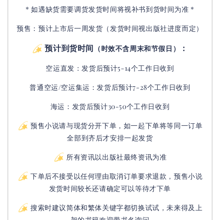
* 如遇缺货需要调货发货时间将视补书到货时间为准 *
预售：预计上市后一周发货（发货时间视出版社进度而定
）
预计到货时间
：
（时效不含周末和节假日）
空运直发：
发货后
预计5-14个工作日收到
普通空运/空运集运：
发货后
预计7-28个工作日收到
海运：发货后预计30-50个工作日收到
预售小说请与现货分开下单，如一起下单将等同一订单
全部到齐后才安排一起发货
所有资讯以出版社最终资讯为准
下单后不接受以任何理由取消订单要求退款，预售小说
发货时间较长还请确定可以等待才下单
搜索时建议简体和繁体关键字都切换试试，未来得及上
架的书籍欢迎带书名询问