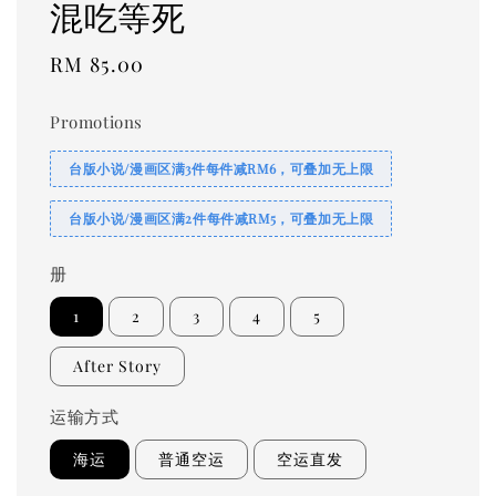
混吃等死
Regular
RM 85.00
price
Promotions
台版小说/漫画区满3件每件减RM6，可叠加无上限
台版小说/漫画区满2件每件减RM5，可叠加无上限
册
1
2
3
4
5
After Story
运输方式
海运
普通空运
空运直发