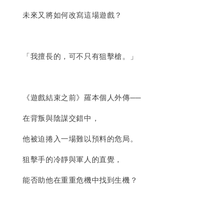
未來又將如何改寫這場遊戲？
「我擅長的，可不只有狙擊槍。」
《遊戲結束之前》羅本個人外傳──
在背叛與陰謀交錯中，
他被迫捲入一場難以預料的危局。
狙擊手的冷靜與軍人的直覺，
能否助他在重重危機中找到生機？