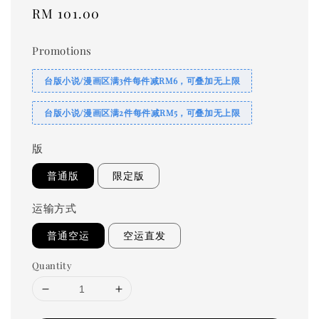
Regular
RM 101.00
price
Promotions
台版小说/漫画区满3件每件减RM6，可叠加无上限
台版小说/漫画区满2件每件减RM5，可叠加无上限
版
普通版
限定版
运输方式
普通空运
空运直发
Quantity