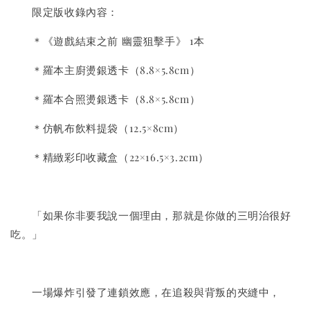
限定版收錄內容：
＊《遊戲結束之前 幽靈狙擊手》 1本
＊羅本主廚燙銀透卡（8.8×5.8cm）
＊羅本合照燙銀透卡（8.8×5.8cm）
＊仿帆布飲料提袋（12.5×8cm）
＊精緻彩印收藏盒（22×16.5×3.2cm）
「如果你非要我說一個理由，那就是你做的三明治很好
吃。」
一場爆炸引發了連鎖效應，在追殺與背叛的夾縫中，