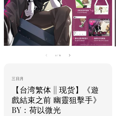
1
/
6
三日月
【台湾繁体 || 现货】《遊
戲結束之前 幽靈狙擊手》
BY：荷以微光