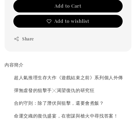
Add to Cart
Add to wishlist
Share
內容簡介
超人氣推理生存大作《遊戲結束之前》系列個人外傳
彈無虛發的狙擊手╳渴望復仇的研究狂
合約守則：除了潛伏與狙擊，還要會煮飯？
命運交織的復仇盛宴，在密謀與槍火中尋找答案！