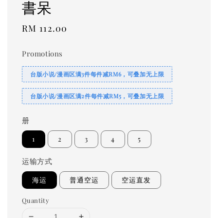
書呆
Regular
RM 112.00
price
Promotions
台版小说/漫画区满3件每件减RM6，可叠加无上限
台版小说/漫画区满2件每件减RM5，可叠加无上限
册
1
2
3
4
5
运输方式
海运
普通空运
空运直发
Quantity