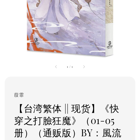
1
/
1
葭霏
【台湾繁体 || 现货】《快
穿之打臉狂魔》（01-05
册）（通贩版）BY：風流