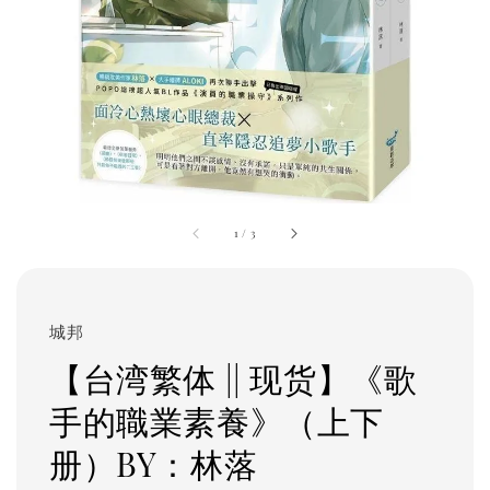
1
/
3
城邦
【台湾繁体 || 现货】《歌
手的職業素養》（上下
册）BY：林落