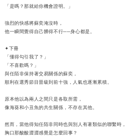
「是嗎？那就給你機會證明。」
強烈的快感將蘇奕淹沒時，
他一瞬間覺得自己髒得不行──身心都是。
✦下冊
「懂得勾引我了？」
「不喜歡嗎？」
與任陌非保持著交易關係的蘇奕，
順利在選秀節目晉級到前十強，人氣也逐漸累積。
原本他以為兩人之間只是各取所需，
像海葵和小丑魚的共生關係，不存在其他。
然而，當他得知任陌非同時也與別人有著類似的聯繫時，
胸口那酸酸澀澀感覺是怎麼回事？    