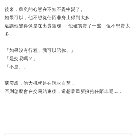
後來，蘇奕的心態在不知不覺中變了。
如果可以，他不想從任陌非身上得到太多，
這讓他覺得像是在出賣靈魂──他確實賣了一些，但不想賣太
多。
「如果沒有行程，我可以陪你。」
「是交易嗎？」
「不是。」
蘇奕想，他大概就是在玩火自焚，
否則怎麼會在交易結束後，還想著重新擁抱任陌非呢……