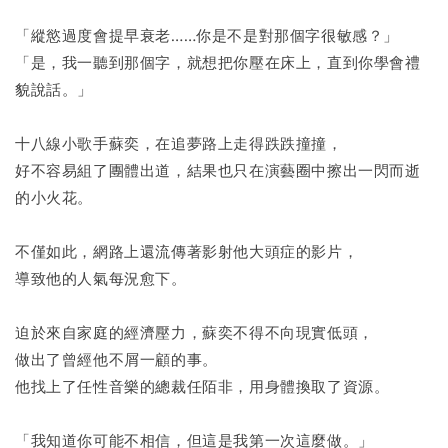
「縱慾過度會提早衰老……你是不是對那個字很敏感？」
「是，我一聽到那個字，就想把你壓在床上，直到你學會禮
貌說話。」
十八線小歌手蘇奕，在追夢路上走得跌跌撞撞，
好不容易組了團體出道，結果也只在演藝圈中擦出一閃而逝
的小火花。
不僅如此，網路上還流傳著影射他大頭症的影片，
導致他的人氣每況愈下。
迫於來自家庭的經濟壓力，蘇奕不得不向現實低頭，
做出了曾經他不屑一顧的事。
他找上了任性音樂的總裁任陌非，用身體換取了資源。
「我知道你可能不相信，但這是我第一次這麼做。」