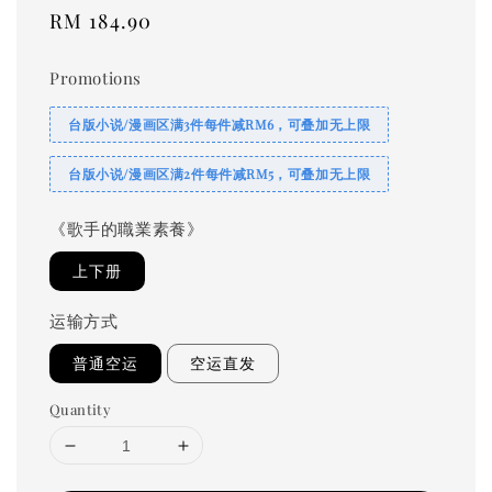
Regular
RM 184.90
price
Promotions
台版小说/漫画区满3件每件减RM6，可叠加无上限
台版小说/漫画区满2件每件减RM5，可叠加无上限
《歌手的職業素養》
上下册
运输方式
普通空运
空运直发
Quantity