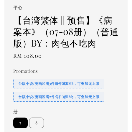
平心
【台湾繁体 || 预售】《病
案本》（07-08册）（普通
版）BY：肉包不吃肉
Regular
RM 108.00
price
Promotions
台版小说/漫画区满3件每件减RM6，可叠加无上限
台版小说/漫画区满2件每件减RM5，可叠加无上限
册
7
8