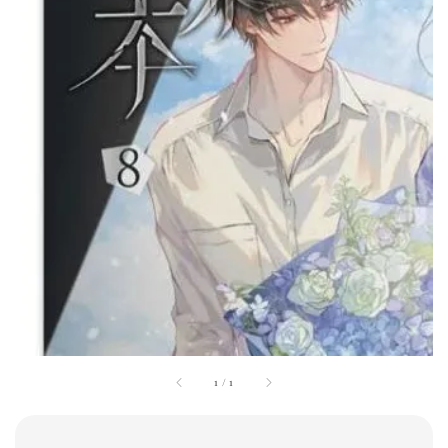
1
/
1