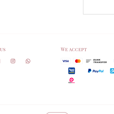
 us
We accept