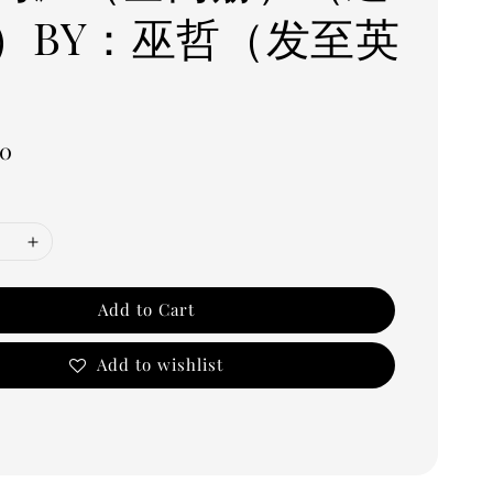
）BY：巫哲（发至英
00
Add to Cart
Add to wishlist