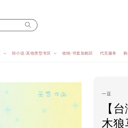
区
轻小说/其他类型专区
收纳/书套加购区
代充服务
购
一豆
【台
木狼