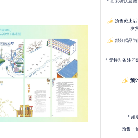
* 如未确认直
预售截止后
发
部分赠品为
* 无特别备注即
预
* 
预售：