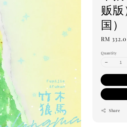
贩版
国）
Regular
RM 332.
price
Quantity
Share