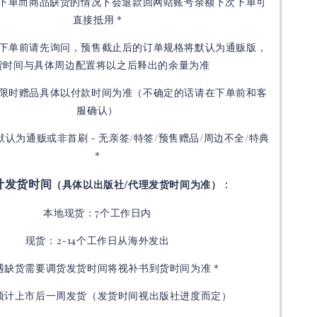
接下单而商品缺货的情况下会退款回网站账号余额下次下单可
直接抵用 *
下单前请先询问，预售截止后的订单规格将默认为通贩版，
货时间与具体周边配置将以之后释出的余量为准
限时赠品具体以付款时间为准（不确定的话请在下单前和客
服确认）
默认为通贩或非首刷 - 无亲签/特签/预售赠品/周边不全/特典
*
计发货时间
：
（具体以出版社/代理发货时间为准）
本地现货：7个工作日内
现货：2-14个工作日从海外发出
如遇缺货需要调货发货时间将视补书到货时间为准 *
预计上市后一周发货（发货时间视出版社进度而定
）