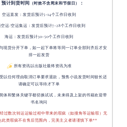
预计到货时间
：
（时效不含周末和节假日）
空运直发：
发货后
预计5-14个工作日收到
通空运/空运集运：
发货后
预计7-28个工作日收到
海运：发货后预计30-50个工作日收到
与现货分开下单，如一起下单将等同一订单全部到齐后才安
排一起发货
所有资讯以出版社最终资讯为准
受以任何理由取消订单要求退款，预售小说发货时间较长还
请确定可以等待才下单
简体和繁体关键字都切换试试，未来得及上架的书籍欢迎带
书名询问
要经过数次转运运输过程中带来的瑕疵（如撞角等运输瑕）无
免此类瑕疵不在售后范围内，完美主义者请谨慎下单**