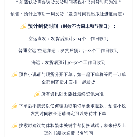
* 如遇缺货需要调货发货时间将视补书到货时间为准 *
预售：预计上市后一周发货（发货时间视出版社进度而定
）
预计到货时间
：
（时效不含周末和节假日）
空运直发：
发货后
预计5-14个工作日收到
普通空运/空运集运：
发货后
预计7-28个工作日收到
海运：发货后预计30-50个工作日收到
预售小说请与现货分开下单，如一起下单将等同一订单
全部到齐后才安排一起发货
所有资讯以出版社最终资讯为准
下单后不接受以任何理由取消订单要求退款，预售小说
发货时间较长还请确定可以等待才下单
搜索时建议简体和繁体关键字都切换试试，未来得及上
架的书籍欢迎带书名询问