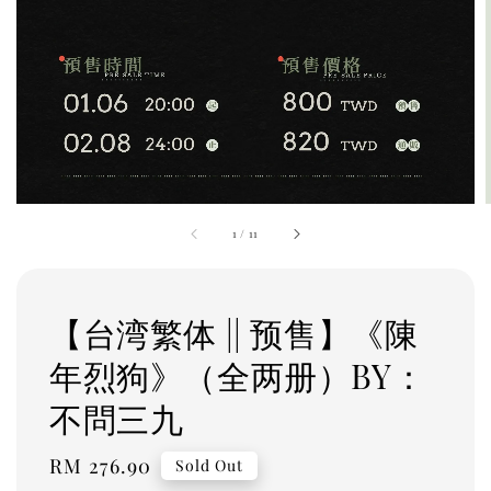
1
/
11
【台湾繁体 || 预售】《陳
年烈狗》（全两册）BY：
不問三九
Regular
RM 276.90
Sold Out