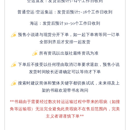
空运直发：
发货后
预计5-14个工作日收到
普通空运/空运集运：
发货后
预计7-28个工作日收到
海运：发货后预计30-50个工作日收到
预售小说请与现货分开下单，如一起下单将等同一订单
全部到齐后才安排一起发货
所有资讯以出版社最终资讯为准
下单后不接受以任何理由取消订单要求退款，预售小说
发货时间较长还请确定可以等待才下单
搜索时建议简体和繁体关键字都切换试试，未来得及上
架的书籍欢迎带书名询问
**书籍由于需要经过数次转运运输过程中带来的瑕疵（如撞
角等运输瑕）无法完全避免此类瑕疵不在售后范围内，完美
主义者请谨慎下单**