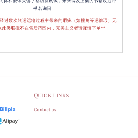
简体和繁体关键字都切换试试，未来得及上架的书籍欢迎带
书名询问
要经过数次转运运输过程中带来的瑕疵（如撞角等运输瑕）无
免此类瑕疵不在售后范围内，完美主义者请谨慎下单**
Quick links
Contact us