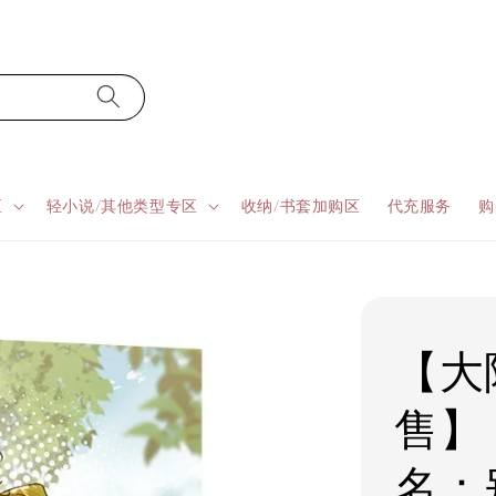
区
轻小说/其他类型专区
收纳/书套加购区
代充服务
购
【大陆
售】
名：