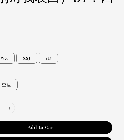
0
WX
XSJ
YD
空运
Add to Cart