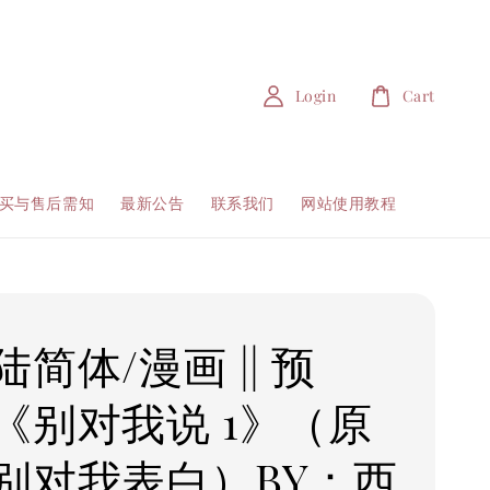
Login
Cart
买与售后需知
最新公告
联系我们
网站使用教程
简体/漫画 || 预
《别对我说 1》（原
别对我表白）BY：西