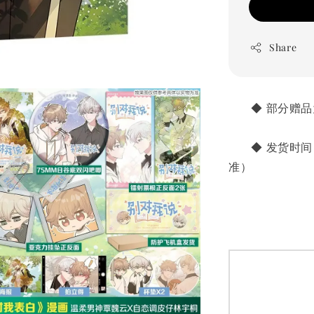
Share
       ◆ 
       ◆ 
准）