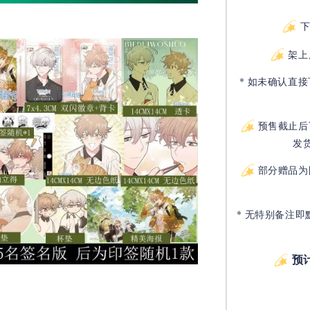
架上
* 如未确认直
预售截止后
发
部分赠品为
* 无特别备注即
预