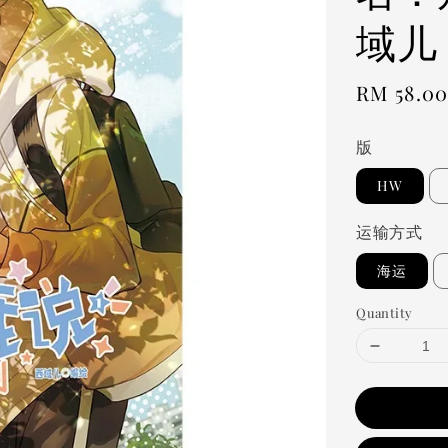
域儿
Regular
RM 58.0
price
版
HW
运输方式
海运
Quantity