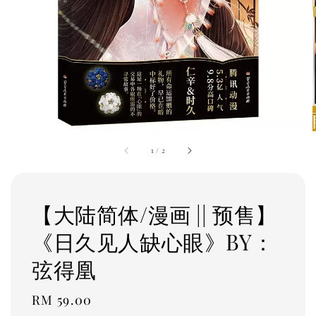
1
/
2
【大陆简体/漫画 || 预售】
《日久见人缺心眼》BY：
弦得凰
Regular
RM 59.00