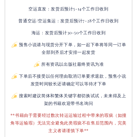
空运直发：
发货后
预计5-14个工作日收到
普通空运/空运集运：
发货后
预计7-28个工作日收到
海运：发货后预计30-50个工作日收到
预售小说请与现货分开下单，如一起下单将等同一订单
全部到齐后才安排一起发货
所有资讯以出版社最终资讯为准
下单后不接受以任何理由取消订单要求退款，预售小说
发货时间较长还请确定可以等待才下单
搜索时建议简体和繁体关键字都切换试试，未来得及上
架的书籍欢迎带书名询问
**书籍由于需要经过数次转运运输过程中带来的瑕疵（如撞
角等运输瑕）无法完全避免此类瑕疵不在售后范围内，完美
主义者请谨慎下单**