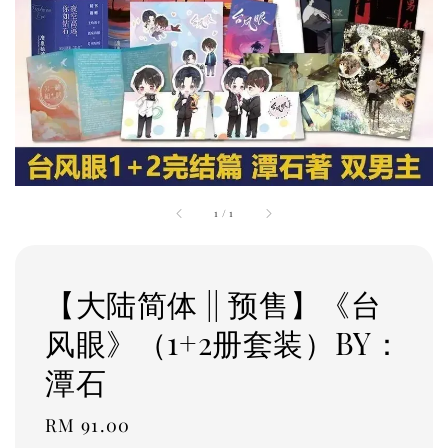
1
/
1
【大陆简体 || 预售】《台
风眼》（1+2册套装）BY：
潭石
Regular
RM 91.00