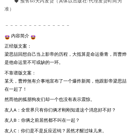
◆ 预售60天内发货（具体以出版社/代理发货时间为
准）
－－－－－－－－－－－－－－
 内容简介 
正经版文案：
梁思喆回想自己当上影帝的历程，大抵算是命运垂青，而曹烨
是他命运里不可或缺的一环。
不靠谱版文案：
某天，曹烨煞有介事地宣布了一个爆炸新闻，他跟影帝梁思喆
在一起了！
然而他的狐朋狗友们却一个也没有表示震惊。
友人A：全世界只有你们俩才刚刚知道这个消息好不好？
友人B：你俩之前居然都不叫在一起？
友人C：你们是不是反应迟钝？居然才醒过味儿来。