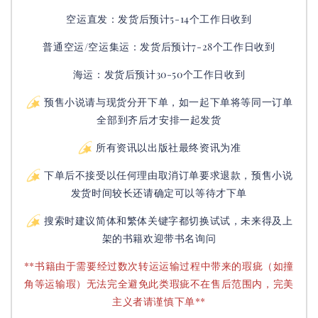
空运直发：
发货后
预计5-14个工作日收到
普通空运/空运集运：
发货后
预计7-28个工作日收到
海运：发货后预计30-50个工作日收到
预售小说请与现货分开下单，如一起下单将等同一订单
全部到齐后才安排一起发货
所有资讯以出版社最终资讯为准
下单后不接受以任何理由取消订单要求退款，预售小说
发货时间较长还请确定可以等待才下单
搜索时建议简体和繁体关键字都切换试试，未来得及上
架的书籍欢迎带书名询问
**书籍由于需要经过数次转运运输过程中带来的瑕疵（如撞
角等运输瑕）无法完全避免此类瑕疵不在售后范围内，完美
主义者请谨慎下单**