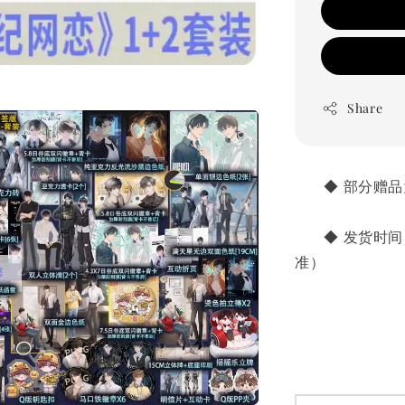
Share
       ◆
       ◆ 
准）