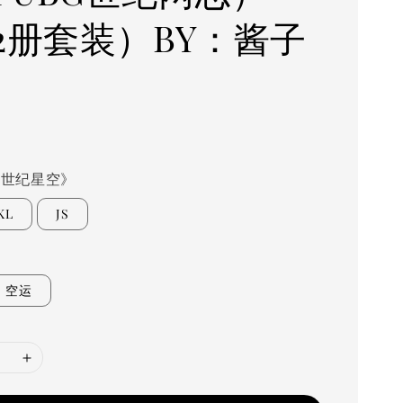
+2册套装）BY：酱子
0
+世纪星空》
KL
JS
空运