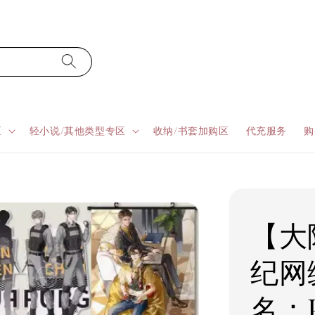
区
轻小说/其他类型专区
收纳/书套加购区
代充服务
购
【大
纪网
名：