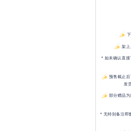
架上
* 如未确认直
预售截止后
发
部分赠品为
* 无特别备注即