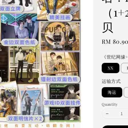
（1
贝
Regular
RM 80.9
price
《世纪网缘
XX
运输方式
海运
Quantity