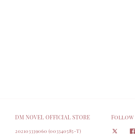
DM NOVEL OFFICIAL STORE
Follow
202103339060 (003340585-T)