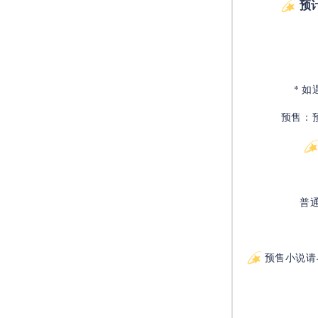
预
* 
预售：
普
预售小说请