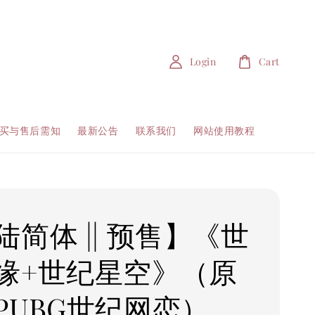
Login
Cart
买与售后需知
最新公告
联系我们
网站使用教程
陆简体 || 预售】《世
缘+世纪星空》（原
PUBG世纪网恋）