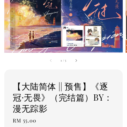
1
/
5
【大陆简体 || 预售】《逐
冠·无畏》（完结篇）BY：
漫无踪影
Regular
RM 55.00