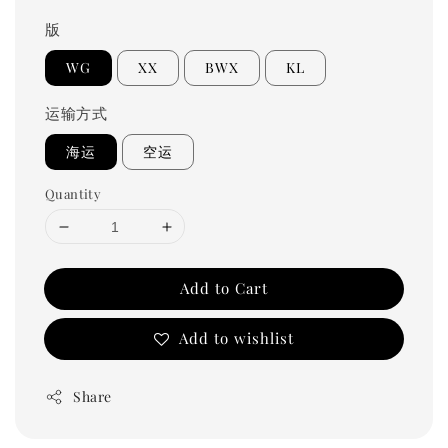
price
版
WG
XX
BWX
KL
运输方式
海运
空运
Quantity
Add to Cart
Add to wishlist
Share