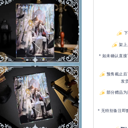
架上
* 如未确认直
预售截止后
发
部分赠品为
* 无特别备注即