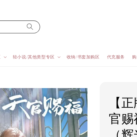
区
轻小说/其他类型专区
收纳/书套加购区
代充服务
购
【正
官赐
（辉