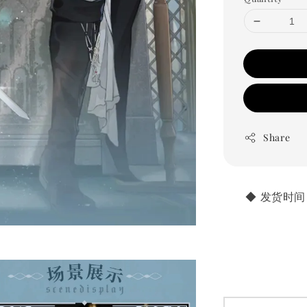
Share
       ◆ 发