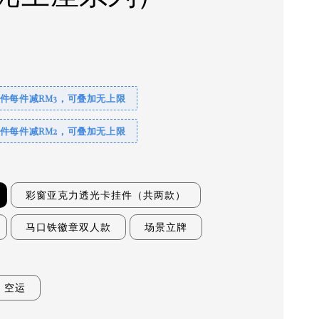
0
4件每件减RM3，可叠加无上限
2件每件减RM2，可叠加无上限
彩窗亚克力透光卡挂件（共两款）
马口铁徽章双人款
场景立牌
空运