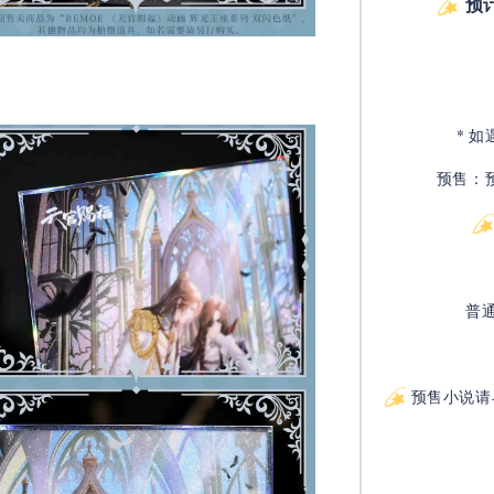
预
* 
预售：
普
预售小说请