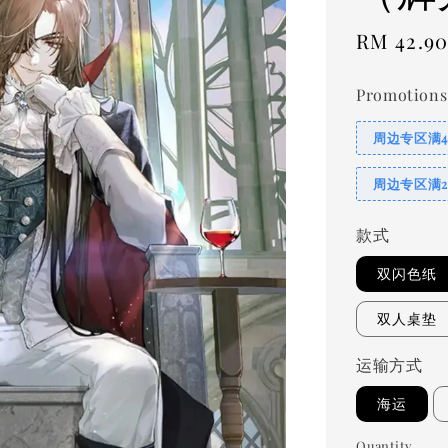
Regular
RM 42.9
price
Promotions
周边专区满
周边专区满
款式
双闪色纸
双人桌垫
运输方式
海运
Quantity