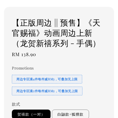
【正版周边 || 预售】《天
官赐福》动画周边上新
（龙贺新禧系列 - 手偶）
Regular
RM 138.90
price
Promotions
周边专区满4件每件减RM3，可叠加无上限
周边专区满2件每件减RM2，可叠加无上限
款式
贺禧款（一对）
白鼬款+狐狸款