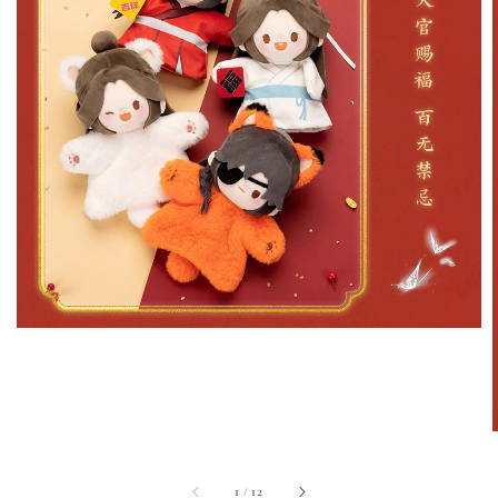
1
/
12