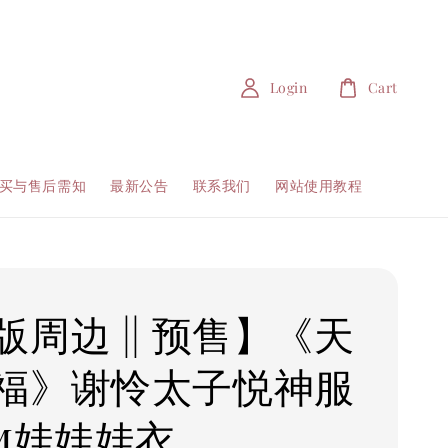
Login
Cart
买与售后需知
最新公告
联系我们
网站使用教程
版周边 || 预售】《天
福》谢怜太子悦神服
cm娃娃娃衣