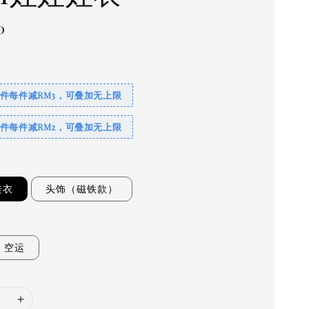
0
4件每件减RM3，可叠加无上限
2件每件减RM2，可叠加无上限
娃衣
头饰（磁铁款）
空运