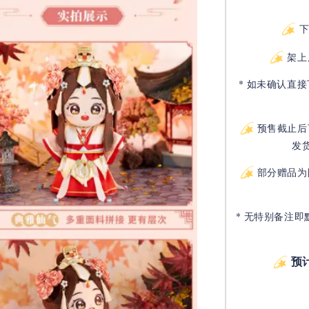
架上
* 如未确认直
预售截止后
发
部分赠品为
* 无特别备注即
预