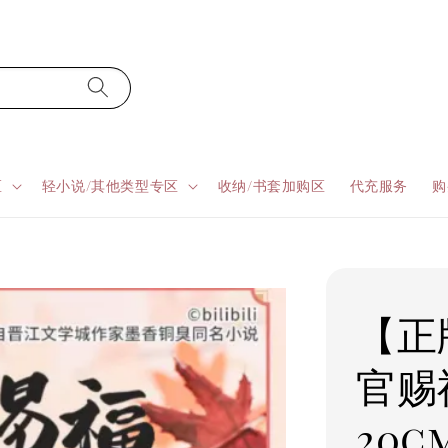
区
轻小说/其他类型专区
收纳/书套加购区
代充服务
购
【正
官赐
20