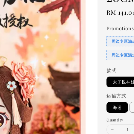
Regular
RM 141.0
price
Promotions
周边专区满
周边专区满
款式
太子悦神
运输方式
海运
Quantity