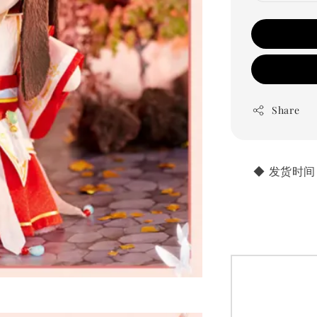
Share
       ◆ 发