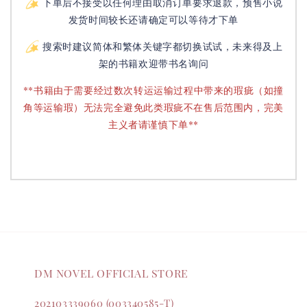
下单后不接受以任何理由取消订单要求退款，预售小说
发货时间较长还请确定可以等待才下单
搜索时建议简体和繁体关键字都切换试试，未来得及上
架的书籍欢迎带书名询问
**书籍由于需要经过数次转运运输过程中带来的瑕疵（如撞
角等运输瑕）无法完全避免此类瑕疵不在售后范围内，完美
主义者请谨慎下单**
DM NOVEL OFFICIAL STORE
202103339060 (003340585-T)