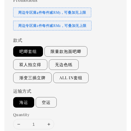
Promotions
周边专区满4件每件减RM3，可叠加无上限
周边专区满2件每件减RM2，可叠加无上限
款式
吧唧套组
限量款泡面吧唧
双人拍立得
无边色纸
渐变三插立牌
ALL IN套组
运输方式
海运
空运
Quantity