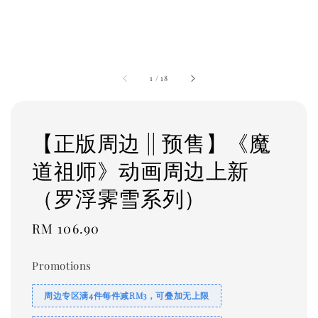
1
/
18
【正版周边 || 预售】《魔
道祖师》动画周边上新
（罗浮霁雪系列）
Regular
RM 106.90
price
Promotions
周边专区满4件每件减RM3，可叠加无上限