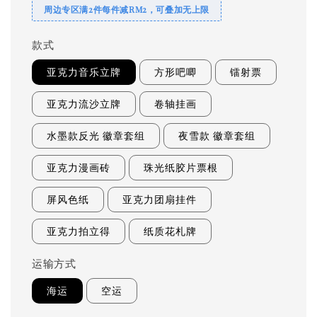
周边专区满2件每件减RM2，可叠加无上限
款式
亚克力音乐立牌
方形吧唧
镭射票
亚克力流沙立牌
卷轴挂画
水墨款反光 徽章套组
夜雪款 徽章套组
亚克力漫画砖
珠光纸胶片票根
屏风色纸
亚克力团扇挂件
亚克力拍立得
纸质花札牌
运输方式
海运
空运