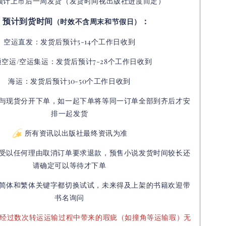
预计上市后一周发货（发货时间视出版社进度而定
）
预计到货时间
：
（时效不含周末和节假日）
空运直发：
发货后
预计5-14个工作日收到
通空运/空运集运：
发货后
预计7-28个工作日收到
海运：发货后预计30-50个工作日收到
与现货分开下单，如一起下单将等同一订单全部到齐后才安
排一起发货
所有资讯以出版社最终资讯为准
受以任何理由取消订单要求退款，预售小说发货时间较长还
请确定可以等待才下单
简体和繁体关键字都切换试试，未来得及上架的书籍欢迎带
书名询问
要经过数次转运运输过程中带来的瑕疵（如撞角等运输瑕）无