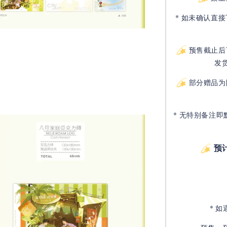
* 如未确认直
预售截止后
发
部分赠品为
* 无特别备注即
预
* 