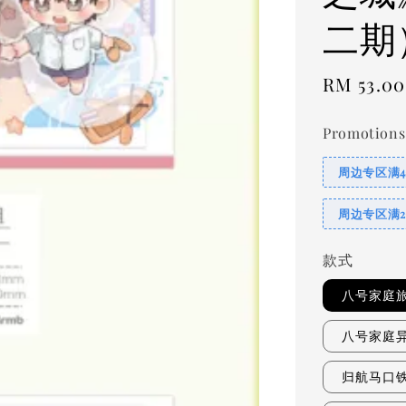
二期
Regular
RM 53.00
price
Promotions
周边专区满
周边专区满
款式
八号家庭
八号家庭
归航马口