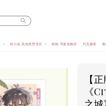
区
轻小说/其他类型专区
收纳/书套加购区
代充服务
购
【正版
《Ci
之城