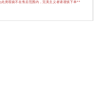
免此类瑕疵不在售后范围内，完美主义者请谨慎下单**