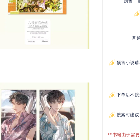
预售：
普
预售小说请
下单后不接
搜索时建议
**书籍由于需