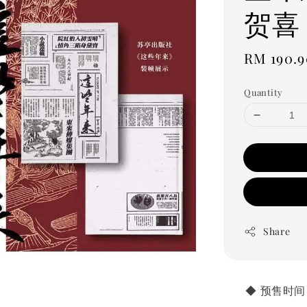
贺喜
Regular
RM 190.9
price
Quantity
Share
       ◆ 预