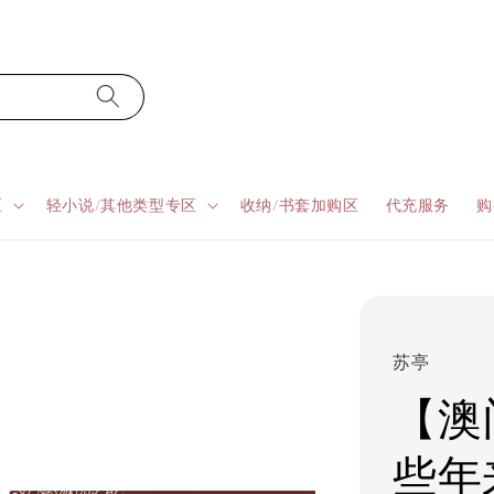
区
轻小说/其他类型专区
收纳/书套加购区
代充服务
购
苏亭
【澳
些年