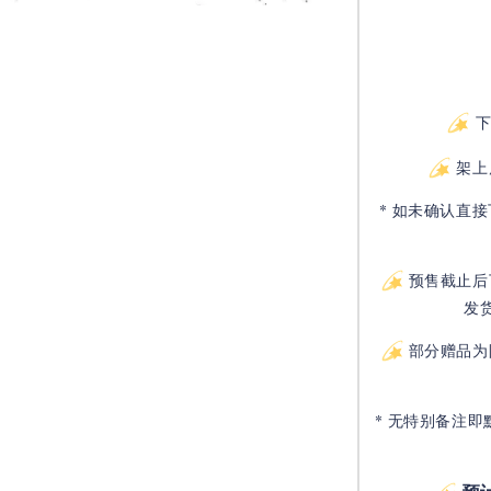
架上
* 如未确认直
预售截止后
发
部分赠品为
* 无特别备注即