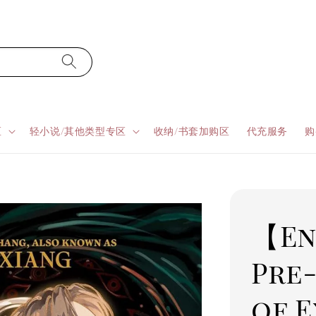
区
轻小说/其他类型专区
收纳/书套加购区
代充服务
购
【Eng
Pre
of E