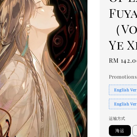
Fuy
（Vo
Ye X
Regular
RM 142.0
price
Promotions
English Ve
English Ver
运输方式
海运