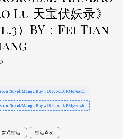
ao Lu 天宝伏妖录》
l.3）BY：Fei Tian
iang
0
rsion Novel/Manga Buy 3 Discount RM6/each
sion Novel/Manga Buy 2 Discount RM5/each
普通空运
空运直发