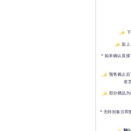
架上
* 如未确认直
预售截止后
发
部分赠品为
* 无特别备注即
预